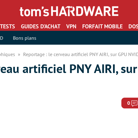
TESTS
GUIDES D’ACHAT
VPN
FORFAIT MOBILE
DOS
SD
Bons plans
aphiques
Reportage : le cerveau artificiel PNY AIRI, sur GPU NVI
veau artificiel PNY AIRI, s
0