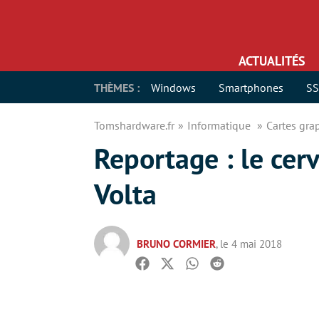
ACTUALITÉS
THÈMES :
Windows
Smartphones
S
Tomshardware.fr
Informatique
Cartes gr
Reportage : le cer
Volta
BRUNO CORMIER
, le 4 mai 2018
Facebook
Twitter
Whatsapp
Reddit