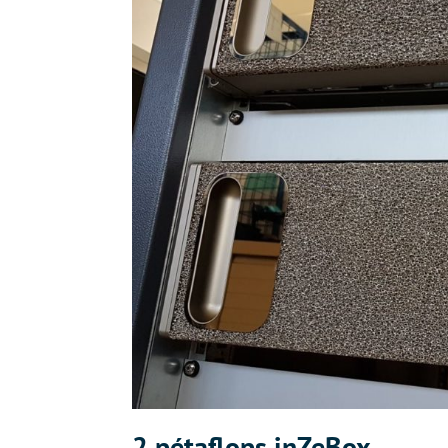
2 pétaflops inZeBox