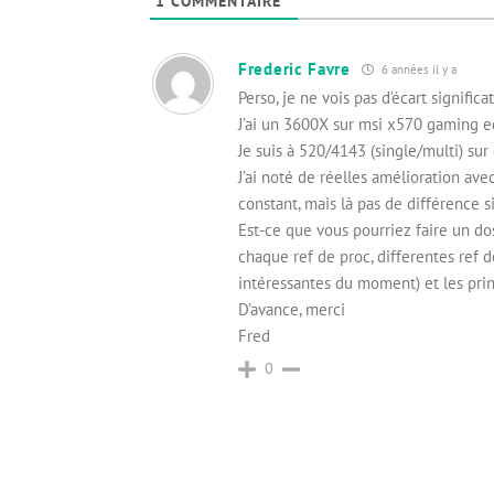
1
COMMENTAIRE
Frederic Favre
6 années il y a
Perso, je ne vois pas d’écart signif
J’ai un 3600X sur msi x570 gaming e
Je suis à 520/4143 (single/multi) sur
J’ai noté de réelles amélioration a
constant, mais là pas de différence si
Est-ce que vous pourriez faire un do
chaque ref de proc, differentes ref
intéressantes du moment) et les princ
D’avance, merci
Fred
0