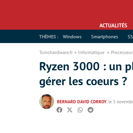
ACTUALITÉS
THÈMES :
Windows
Smartphones
S
Tomshardware.fr
Informatique
Processeu
Ryzen 3000 : un p
gérer les coeurs ?
BERNARD DAVID CORROY
, le 5 novemb
Facebook
Twitter
Whatsapp
Reddit