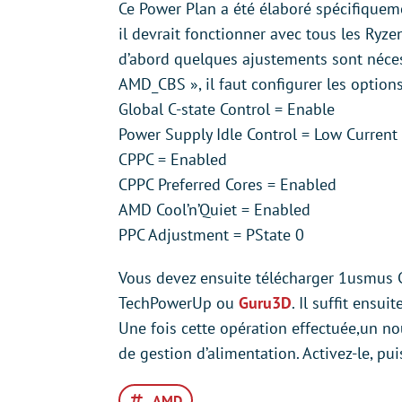
Ce Power Plan a été élaboré spécifique
il devrait fonctionner avec tous les Ryzen
d’abord quelques ajustements sont néces
AMD_CBS », il faut configurer les options
Global C-state Control = Enable
Power Supply Idle Control = Low Current 
CPPC = Enabled
CPPC Preferred Cores = Enabled
AMD Cool’n’Quiet = Enabled
PPC Adjustment = PState 0
Vous devez ensuite télécharger 1usmus Cu
TechPowerUp ou
Guru3D
. Il suffit ensui
Une fois cette opération effectuée,un n
de gestion d’alimentation. Activez-le, pu
AMD