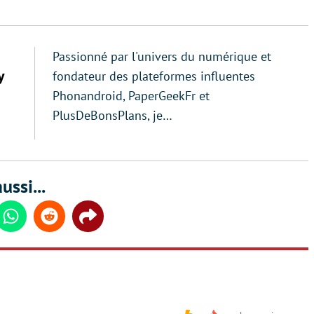
Passionné par l'univers du numérique et
y
fondateur des plateformes influentes
Phonandroid, PaperGeekFr et
PlusDeBonsPlans, je…
ussi...
din
Whatsapp
Reddit
Share