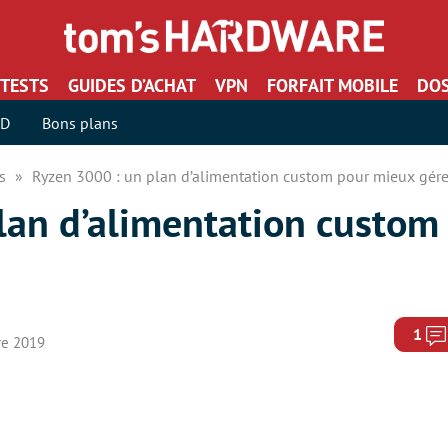
TESTS
GUIDES D’ACHAT
VPN
FORFAIT MOBILE
DOS
SD
Bons plans
rs
Ryzen 3000 : un plan d’alimentation custom pour mieux gérer
lan d’alimentation custom
1
re 2019