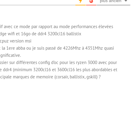
plus ancien
icatif avec ce mode par rapport au mode performances élevées
dge wifi et 16go de ddr4 3200cl16 ballistix
 cpuz version msi
vec la 1ere abba ou je suis passé de 4226Mhz à 4351Mhz quasi
gnificative.
ssier sur différentes config d’oc pour les ryzen 3000 avec pour
 de ddr4 (minimum 3200cl16 et 3600cl16 les plus abordables et
ipale marques de memoire (corsair, ballistix, gskill) ?