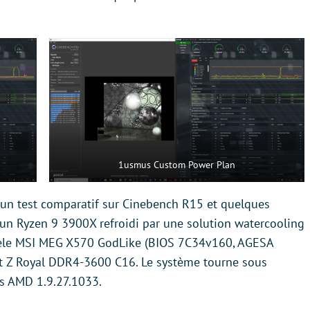
1usmus Custom Power Plan
 un test comparatif sur Cinebench R15 et quelques
 un Ryzen 9 3900X refroidi par une solution watercooling
dèle MSI MEG X570 GodLike (BIOS 7C34v160, AGESA
ent Z Royal DDR4-3600 C16. Le système tourne sous
s AMD 1.9.27.1033.