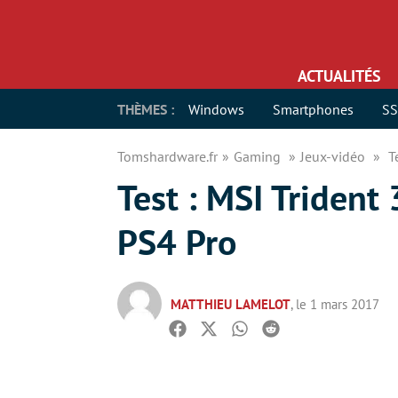
ACTUALITÉS
THÈMES :
Windows
Smartphones
S
Tomshardware.fr
Gaming
Jeux-vidéo
T
Test : MSI Trident 
PS4 Pro
MATTHIEU LAMELOT
, le 1 mars 2017
Facebook
Twitter
Whatsapp
Reddit