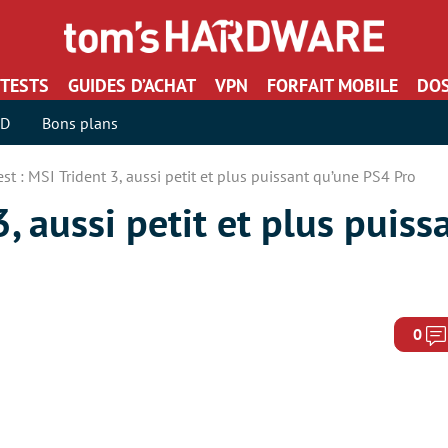
TESTS
GUIDES D’ACHAT
VPN
FORFAIT MOBILE
DOS
SD
Bons plans
est : MSI Trident 3, aussi petit et plus puissant qu’une PS4 Pro
3, aussi petit et plus puis
0