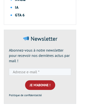
IA
GTA 6
Newsletter
Abonnez-vous à notre newsletter
pour recevoir nos dernières actus par
mail !
Adresse
e-
mail
*
Politique de confidentialité