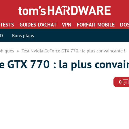
TESTS
GUIDES D’ACHAT
VPN
FORFAIT MOBILE
DOS
SD
Bons plans
aphiques
Test Nvidia GeForce GTX 770 : la plus convaincante !
e GTX 770 : la plus convai
0