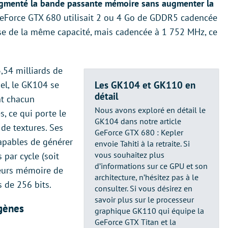
ugmenté la bande passante mémoire sans augmenter la
GeForce GTX 680 utilisait 2 ou 4 Go de GDDR5 cadencée
se de la même capacité, mais cadencée à 1 752 MHz, ce
,54 milliards de
pel, le GK104 se
Les GK104 et GK110 en
détail
t chacun
Nous avons exploré en détail le
, ce qui porte le
GK104 dans notre article
de textures. Ses
GeForce GTX 680 : Kepler
capables de générer
envoie Tahiti à la retraite. Si
vous souhaitez plus
 par cycle (soit
d’informations sur ce GPU et son
ôleurs mémoire de
architecture, n’hésitez pas à le
 de 256 bits.
consulter. Si vous désirez en
savoir plus sur le processeur
 gènes
graphique GK110 qui équipe la
GeForce GTX Titan et la