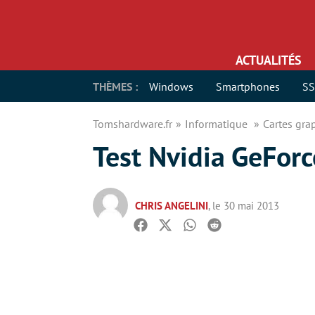
ACTUALITÉS
THÈMES :
Windows
Smartphones
S
Tomshardware.fr
Informatique
Cartes gr
Test Nvidia GeForc
CHRIS ANGELINI
, le 30 mai 2013
Facebook
Twitter
Whatsapp
Reddit