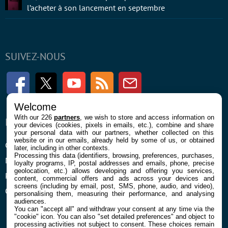
l’acheter à son lancement en septembre
SUIVEZ-NOUS
Facebook
Twitter
Youtube
RSS
Newsletter
Welcome
With our 226
partners
, we wish to store and access information on
ENTREPRISE
À PROPOS
your devices (cookies, pixels in emails, etc.), combine and share
your personal data with our partners, whether collected on this
website or in our emails, already held by some of us, or obtained
Confidentialité et Cookies
Contact
later, including in other contexts.
Processing this data (identifiers, browsing, preferences, purchases,
Mentions légales et CGU
loyalty programs, IP, postal addresses and emails, phone, precise
geolocation, etc.) allows developing and offering you services,
Préférences Cookies
content, commercial offers and ads across your devices and
screens (including by email, post, SMS, phone, audio, and video),
Qui sommes nous
personalising them, measuring their performance, and analysing
audiences.
You can "accept all" and withdraw your consent at any time via the
"cookie" icon
. You can also "set detailed preferences" and object to
processing activities not subject to consent. These choices remain