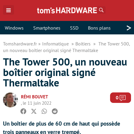
Rechercher
>
Windows
Smartphones
SSD
Bons plans
Tomshardware.fr
Informatique
Boitiers
The Tower 500,
un nouveau boîtier original signé Thermaltake
The Tower 500, un nouveau
boîtier original signé
Thermaltake
RÉMI BOUVET
Com
0
, le 11 juin 2022
Facebook
Twitter
Whatsapp
Reddit
Un boîtier de plus de 60 cm de haut qui possède
trois panneaux en verre trempé.