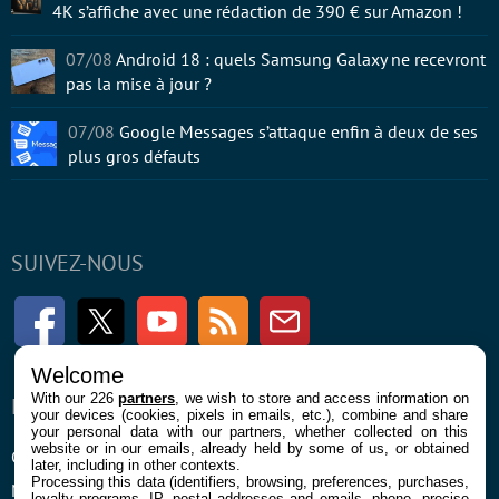
4K s’affiche avec une rédaction de 390 € sur Amazon !
07/08
Android 18 : quels Samsung Galaxy ne recevront
pas la mise à jour ?
07/08
Google Messages s’attaque enfin à deux de ses
plus gros défauts
SUIVEZ-NOUS
Facebook
Twitter
Youtube
RSS
Newsletter
Welcome
With our 226
partners
, we wish to store and access information on
ENTREPRISE
À PROPOS
your devices (cookies, pixels in emails, etc.), combine and share
your personal data with our partners, whether collected on this
website or in our emails, already held by some of us, or obtained
Confidentialité et Cookies
Contact
later, including in other contexts.
Processing this data (identifiers, browsing, preferences, purchases,
Mentions légales et CGU
loyalty programs, IP, postal addresses and emails, phone, precise