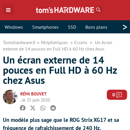
Rechercher
>
Windows
Smartphones
SSD
Bons plans
Tomshardware.fr
Périphériques
Ecrans
Un écran
externe de 14 pouces en Full HD à 60 Hz chez Asus
Un écran externe de 14
pouces en Full HD à 60 Hz
chez Asus
RÉMI BOUVET
Com
0
, le 25 juin 2020
Facebook
Twitter
Whatsapp
Reddit
Un modèle plus sage que le ROG Strix XG17 et sa
fréquence de rafraîchissement de 240 Hz.