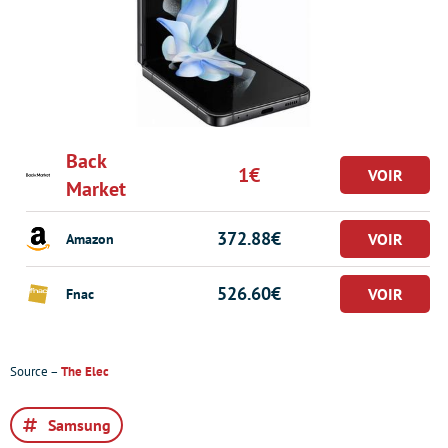
Back
1€
Market
372.88€
Amazon
526.60€
Fnac
Source –
The Elec
Samsung