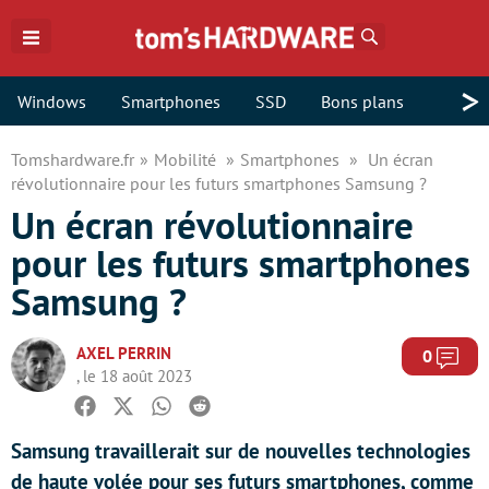
Rechercher
>
Windows
Smartphones
SSD
Bons plans
Tomshardware.fr
Mobilité
Smartphones
Un écran
révolutionnaire pour les futurs smartphones Samsung ?
Un écran révolutionnaire
pour les futurs smartphones
Samsung ?
AXEL PERRIN
Com
0
, le 18 août 2023
Facebook
Twitter
Whatsapp
Reddit
Samsung travaillerait sur de nouvelles technologies
de haute volée pour ses futurs smartphones, comme