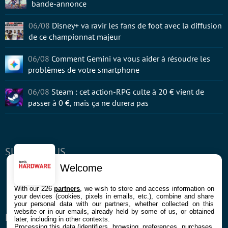
bande-annonce
06/08
Disney+ va ravir les fans de foot avec la diffusion
de ce championnat majeur
06/08
Comment Gemini va vous aider à résoudre les
problèmes de votre smartphone
06/08
Steam : cet action-RPG culte à 20 € vient de
passer à 0 €, mais ça ne durera pas
SUIVEZ-NOUS
Welcome
Facebook
Twitter
Youtube
RSS
Newsletter
With our 226
partners
, we wish to store and access information on
your devices (cookies, pixels in emails, etc.), combine and share
your personal data with our partners, whether collected on this
website or in our emails, already held by some of us, or obtained
ENTREPRISE
À PROPOS
later, including in other contexts.
Processing this data (identifiers, browsing, preferences, purchases,