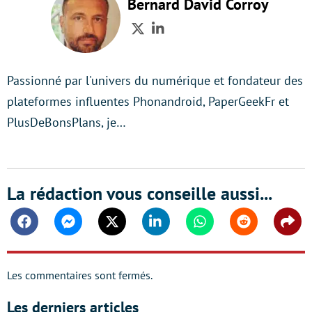
Bernard David Corroy
Twitter
LinkedIn
Passionné par l'univers du numérique et fondateur des
plateformes influentes Phonandroid, PaperGeekFr et
PlusDeBonsPlans, je…
La rédaction vous conseille aussi...
Facebook
Messenger
Twitter
Linkedin
Whatsapp
Reddit
Shar
Les commentaires sont fermés.
Les derniers articles