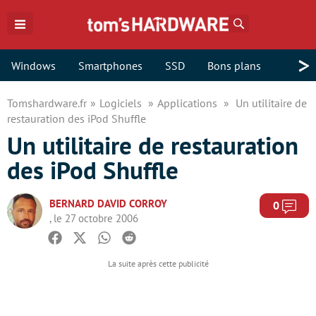
Rechercher
>
Windows
Smartphones
SSD
Bons plans
Tomshardware.fr
Logiciels
Applications
Un utilitaire de
restauration des iPod Shuffle
Un utilitaire de restauration
des iPod Shuffle
BERNARD DAVID CORROY
Com
0
, le 27 octobre 2006
Facebook
Twitter
Whatsapp
Reddit