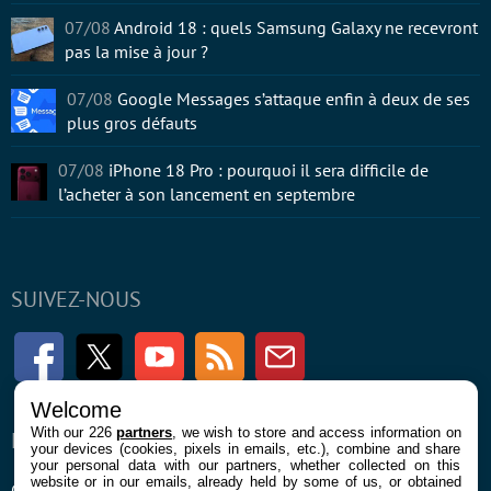
07/08
Android 18 : quels Samsung Galaxy ne recevront
pas la mise à jour ?
07/08
Google Messages s’attaque enfin à deux de ses
plus gros défauts
07/08
iPhone 18 Pro : pourquoi il sera difficile de
l’acheter à son lancement en septembre
SUIVEZ-NOUS
Facebook
Twitter
Youtube
RSS
Newsletter
Welcome
With our 226
partners
, we wish to store and access information on
ENTREPRISE
À PROPOS
your devices (cookies, pixels in emails, etc.), combine and share
your personal data with our partners, whether collected on this
website or in our emails, already held by some of us, or obtained
Confidentialité et Cookies
Contact