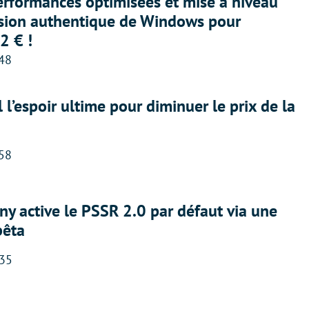
erformances optimisées et mise à niveau
rsion authentique de Windows pour
2 € !
:48
l l’espoir ultime pour diminuer le prix de la
:58
ny active le PSSR 2.0 par défaut via une
bêta
:35