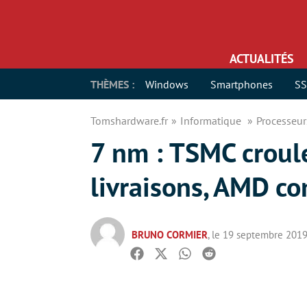
ACTUALITÉS
THÈMES :
Windows
Smartphones
S
Tomshardware.fr
Informatique
Processeu
7 nm : TSMC croul
livraisons, AMD co
BRUNO CORMIER
, le 19 septembre 201
Facebook
Twitter
Whatsapp
Reddit