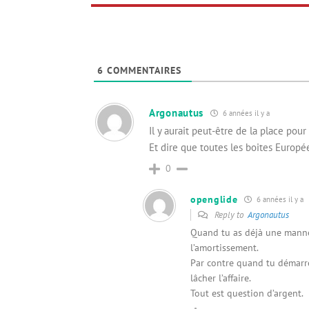
6
COMMENTAIRES
Argonautus
6 années il y a
Il y aurait peut-être de la place pou
Et dire que toutes les boites Europ
0
openglide
6 années il y a
Reply to
Argonautus
Quand tu as déjà une manne 
l’amortissement.
Par contre quand tu démarres
lâcher l’affaire.
Tout est question d’argent.