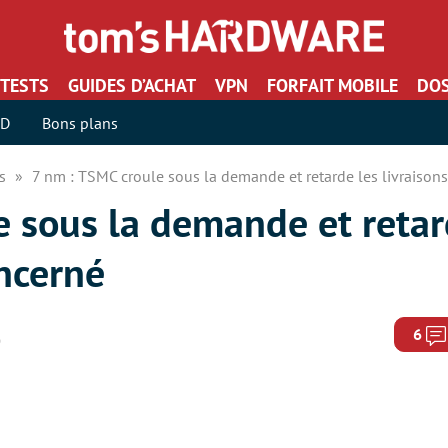
TESTS
GUIDES D’ACHAT
VPN
FORFAIT MOBILE
DOS
SD
Bons plans
rs
7 nm : TSMC croule sous la demande et retarde les livraison
e sous la demande et retar
ncerné
6
9