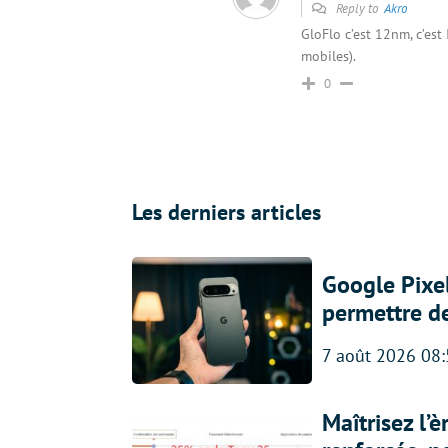
Reply to
Akro
GloFlo c’est 12nm, c’es
mobiles).
0
Les derniers articles
Google Pixel
permettre d
7 août 2026 08
Maîtrisez l’