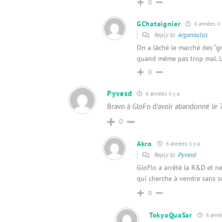
0
GChataignier
6 années il 
Reply to
Argonautus
On a lâché le marché des “
quand même pas trop mal. Le
0
Pyvesd
6 années il y a
Bravo à GloFo d’avoir abandonné le 7
0
Akro
6 années il y a
Reply to
Pyvesd
GloFlo a arrêté la R&D et n
qui cherche à vendre sans s
0
TokyoQuaSar
6 année