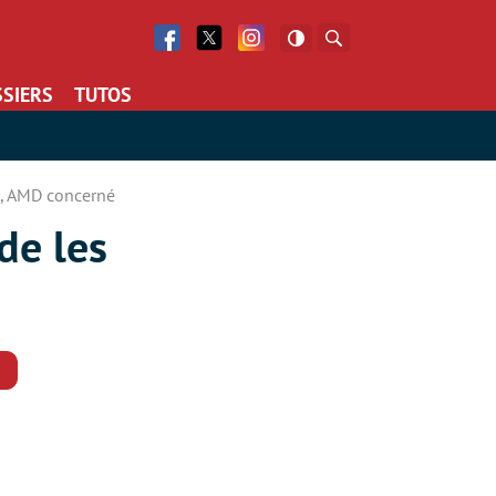
Facebook
Twitter
Facebook
Rechercher
SIERS
TUTOS
s, AMD concerné
de les
Commentaires