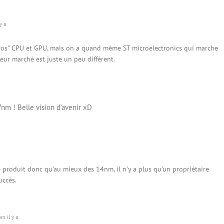
y a
gros” CPU et GPU, mais on a quand même ST microelectronics qui marche
ur marché est juste un peu différent.
nm ! Belle vision d’avenir xD
e produit donc qu’au mieux des 14nm, il n’y a plus qu’un propriétaire
uccès.
s il y a