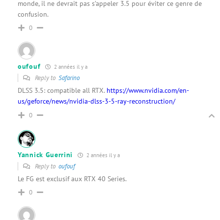
monde, il ne devrait pas s’appeler 3.5 pour éviter ce genre de
confusion.
0
oufouf
2 années il y a
Reply to
Safarino
DLSS 3.5: compatible all RTX.
https://www.nvidia.com/en-
us/geforce/news/nvidia-dlss-3-5-ray-reconstruction/
0
Yannick Guerrini
2 années il y a
Reply to
oufouf
Le FG est exclusif aux RTX 40 Series.
0