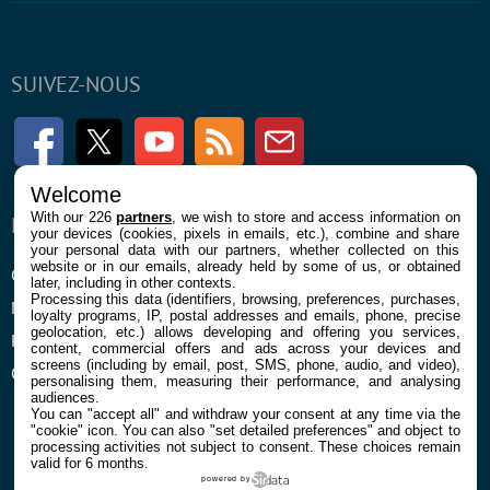
SUIVEZ-NOUS
Facebook
Twitter
Youtube
RSS
Newsletter
Welcome
With our 226
partners
, we wish to store and access information on
ENTREPRISE
À PROPOS
your devices (cookies, pixels in emails, etc.), combine and share
your personal data with our partners, whether collected on this
website or in our emails, already held by some of us, or obtained
Confidentialité et Cookies
Contact
later, including in other contexts.
Processing this data (identifiers, browsing, preferences, purchases,
Mentions légales et CGU
loyalty programs, IP, postal addresses and emails, phone, precise
geolocation, etc.) allows developing and offering you services,
Préférences Cookies
content, commercial offers and ads across your devices and
screens (including by email, post, SMS, phone, audio, and video),
Qui sommes nous
personalising them, measuring their performance, and analysing
audiences.
You can "accept all" and withdraw your consent at any time via the
"cookie" icon
. You can also "set detailed preferences" and object to
processing activities not subject to consent. These choices remain
valid for 6 months.
powered by