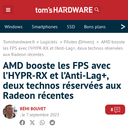
Rechercher
>
Windows
Smartphones
SSD
Bons plans
Tomshardware.fr
Logiciels
Pilotes (Drivers)
AMD booste
les FPS avec l’HYPR-RX et l’Anti-Lag+, deux technos réservées
aux Radeon récentes
AMD booste les FPS avec
l’HYPR-RX et l’Anti-Lag+,
deux technos réservées aux
Radeon récentes
RÉMI BOUVET
Com
8
, le 7 septembre 2023
Facebook
Twitter
Whatsapp
Reddit