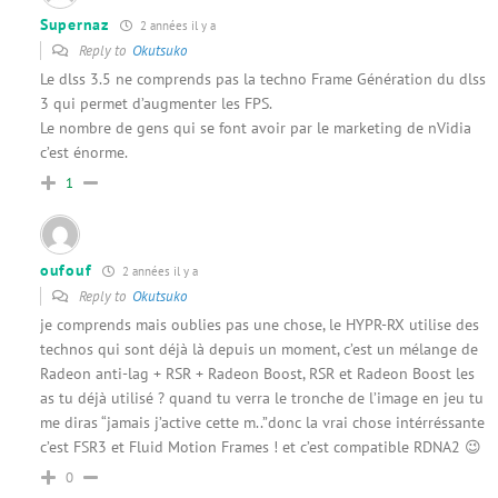
Supernaz
2 années il y a
Reply to
Okutsuko
Le dlss 3.5 ne comprends pas la techno Frame Génération du dlss
3 qui permet d’augmenter les FPS.
Le nombre de gens qui se font avoir par le marketing de nVidia
c’est énorme.
1
oufouf
2 années il y a
Reply to
Okutsuko
je comprends mais oublies pas une chose, le HYPR-RX utilise des
technos qui sont déjà là depuis un moment, c’est un mélange de
Radeon anti-lag + RSR + Radeon Boost, RSR et Radeon Boost les
as tu déjà utilisé ? quand tu verra le tronche de l’image en jeu tu
me diras “jamais j’active cette m..”donc la vrai chose intérréssante
c’est FSR3 et Fluid Motion Frames ! et c’est compatible RDNA2 😉
0