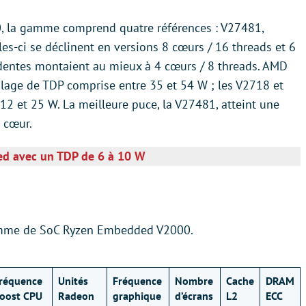
 la gamme comprend quatre références : V27481,
es-ci se déclinent en versions 8 cœurs / 16 threads et 6
édentes montaient au mieux à 4 cœurs / 8 threads. AMD
lage de TDP comprise entre 35 et 54 W ; les V2718 et
2 et 25 W. La meilleure puce, la V27481, atteint une
 cœur.
d avec un TDP de 6 à 10 W
gamme de SoC Ryzen Embedded V2000.
réquence
Unités
Fréquence
Nombre
Cache
DRAM
oost CPU
Radeon
graphique
d’écrans
L2
ECC