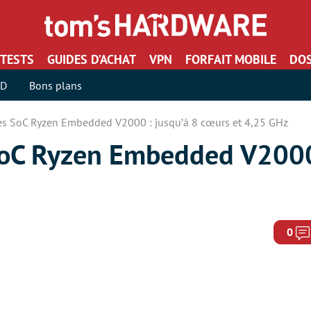
TESTS
GUIDES D’ACHAT
VPN
FORFAIT MOBILE
DOS
SD
Bons plans
es SoC Ryzen Embedded V2000 : jusqu’à 8 cœurs et 4,25 GHz
oC Ryzen Embedded V2000 
0