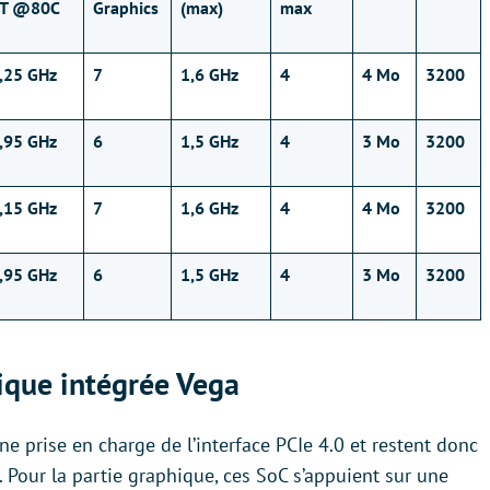
T @80C
Graphics
(max)
max
,25 GHz
7
1,6 GHz
4
4 Mo
3200
,95 GHz
6
1,5 GHz
4
3 Mo
3200
,15 GHz
7
1,6 GHz
4
4 Mo
3200
,95 GHz
6
1,5 GHz
4
3 Mo
3200
hique intégrée Vega
e prise en charge de l’interface PCIe 4.0 et restent donc
s. Pour la partie graphique, ces SoC s’appuient sur une