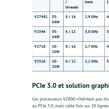
/
base
1
threads
V27481
35-
8 / 16
2,9 GHz
4
54W
V2546
35-
6 / 12
3,0 GHz
3
54W
V2718
10-
8 / 16
1,7 GHz
4
25W
V2516
10-
6 / 12
2,1 GHz
3
25W
PCIe 3.0 et solution grap
Ces processeurs V2000 n’héritent pas d’un
au PCIe 3.0, mais cette fois sur 20 ligne