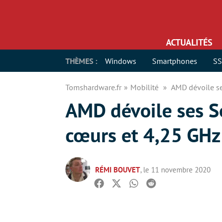
ACTUALITÉS
THÈMES :
Windows
Smartphones
S
Tomshardware.fr
Mobilité
AMD dévoile s
AMD dévoile ses S
cœurs et 4,25 GHz
RÉMI BOUVET
, le 11 novembre 2020
Facebook
Twitter
Whatsapp
Reddit