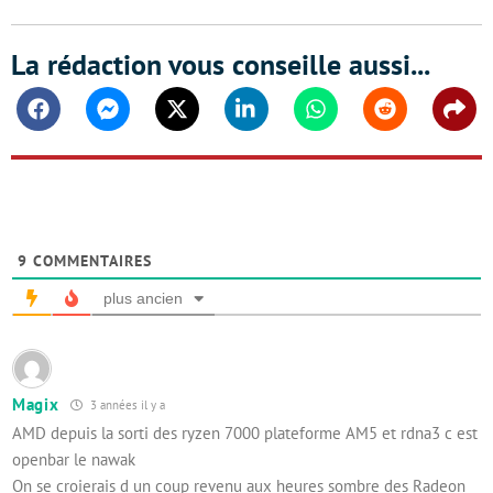
La rédaction vous conseille aussi...
Facebook
Messenger
Twitter
Linkedin
Whatsapp
Reddit
Shar
9
COMMENTAIRES
plus ancien
Magix
3 années il y a
AMD depuis la sorti des ryzen 7000 plateforme AM5 et rdna3 c est
openbar le nawak
On se croierais d un coup revenu aux heures sombre des Radeon