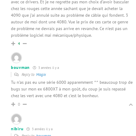
avec ce drivers. Et je ne regrette pas mon choix d’avoir basculer
chez les rouges cette année sachant que je devait acheter la
4090 que j’ai annulé suite au problème de câble qui fondent. 3
autour de moi dont une 4080. Vue le prix de ces carte ce genre
de problème ne devrais pas arrive en revanche. Ce n’est pas un
problème logiciel mai mécanique/physique.
4
bouvman
3 années il y a
Reply to
Magix
Tu n’as pas eu une série 6000 apparemment ^^ beaucoup trop de
bugs sur mon ex 6800XT à mon goût, du coup je suis repassé
chez les vert avec une 4080 et c’est le bonheur.
0
nibiru
3 années il y a
Reply to
bouvman