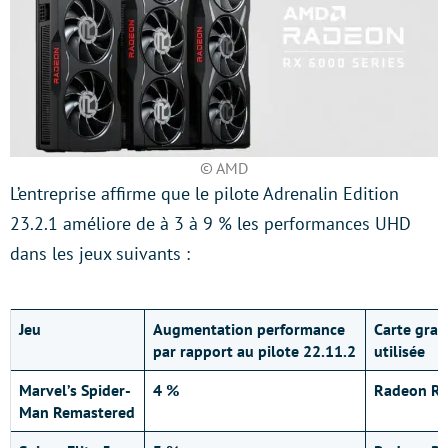
© AMD
L’entreprise affirme que le pilote Adrenalin Edition
23.2.1 améliore de à 3 à 9 % les performances UHD
dans les jeux suivants :
Jeu
Augmentation performance
Carte gra
par rapport au pilote 22.11.2
utilisée
Marvel’s Spider-
4 %
Radeon RX
Man Remastered