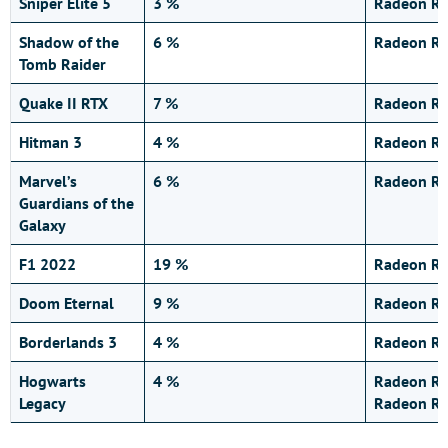
Sniper Elite 5
3 %
Radeon RX
Shadow of the
6 %
Radeon RX
Tomb Raider
Quake II RTX
7 %
Radeon RX
Hitman 3
4 %
Radeon RX
Marvel’s
6 %
Radeon RX
Guardians of the
Galaxy
F1 2022
19 %
Radeon RX
Doom Eternal
9 %
Radeon RX
Borderlands 3
4 %
Radeon RX
Hogwarts
4 %
Radeon RX
Legacy
Radeon RX