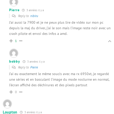
Pierre
3 années il y a
Reply to
nibiru
J’ai aussi la 7900 et je ne peux plus lire de vidéo sur mon pc
depuis la maj du driver, j’ai le son mais l’image reste noir avec un
crash pilote et envoi des infos a amd.
1
bobby
3 années il y a
Reply to
Pierre
J’ai eu exactement le même soucis avec ma rx 6950xt, je regardé
une séries et en basculant l’image du mode nocturne en normal,
l’écran affiché des déchirures et des pixels partout
0
Loupton
3 années il y a