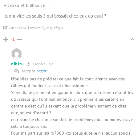
HDxxxx et bullbouze
Ils ont viré les seuls 3 qui bossait chez eux ou quoi ?
Last edited 3 années il y a by Magix
-1
nibiru
3 années il y a
Reply to
Magix
N’oubliez pas de préciser ce que fait la concurrence avec des
câbles qui fondent car mal dimensionner.
Si nvidia le prennent en garantie alors que soi disant ce sont les
utilisateur qui l’ont mal enfoncé. S’il prennent les cartent en
garantie c’est qu’ils savent que le problème viennent de chez
eux, on est d’accord ?
en revanche chacun a son lot de problèmes plus ou moins grave
cela a toujours été.
Pour ma part sur ma rx7900 xtx aorus élite je n’ai aucun soucis