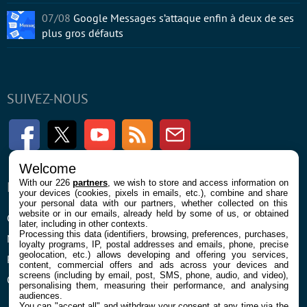
07/08
Google Messages s’attaque enfin à deux de ses
plus gros défauts
SUIVEZ-NOUS
Facebook
Twitter
Youtube
RSS
Newsletter
Welcome
With our 226
partners
, we wish to store and access information on
ENTREPRISE
À PROPOS
your devices (cookies, pixels in emails, etc.), combine and share
your personal data with our partners, whether collected on this
website or in our emails, already held by some of us, or obtained
Confidentialité et Cookies
Contact
later, including in other contexts.
Processing this data (identifiers, browsing, preferences, purchases,
Mentions légales et CGU
loyalty programs, IP, postal addresses and emails, phone, precise
geolocation, etc.) allows developing and offering you services,
Préférences Cookies
content, commercial offers and ads across your devices and
screens (including by email, post, SMS, phone, audio, and video),
Qui sommes nous
personalising them, measuring their performance, and analysing
audiences.
You can "accept all" and withdraw your consent at any time via the