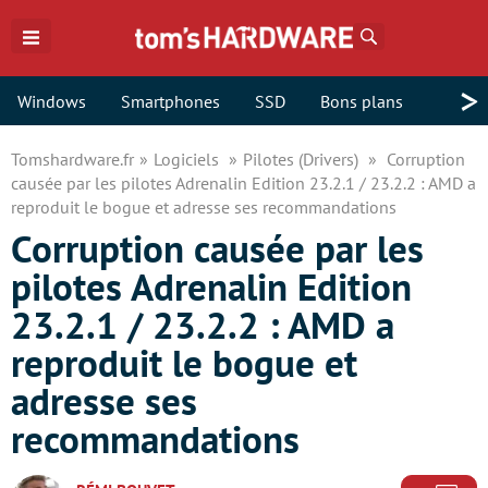
Rechercher
>
Windows
Smartphones
SSD
Bons plans
Tomshardware.fr
Logiciels
Pilotes (Drivers)
Corruption
causée par les pilotes Adrenalin Edition 23.2.1 / 23.2.2 : AMD a
reproduit le bogue et adresse ses recommandations
Corruption causée par les
pilotes Adrenalin Edition
23.2.1 / 23.2.2 : AMD a
reproduit le bogue et
adresse ses
recommandations