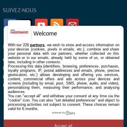
SUIVEZ-NOUS
Facebook
Twitter
Youtube
RSS
Newsletter
Welcome
With our 226
partners
, we wish to store and access information on
ENTREPRISE
À PROPOS
your devices (cookies, pixels in emails, etc.), combine and share
your personal data with our partners, whether collected on this
website or in our emails, already held by some of us, or obtained
Confidentialité et Cookies
Contact
later, including in other contexts.
Processing this data (identifiers, browsing, preferences, purchases,
Mentions légales et CGU
loyalty programs, IP, postal addresses and emails, phone, precise
geolocation, etc.) allows developing and offering you services,
Préférences Cookies
content, commercial offers and ads across your devices and
screens (including by email, post, SMS, phone, audio, and video),
Qui sommes nous
personalising them, measuring their performance, and analysing
audiences.
You can "accept all" and withdraw your consent at any time via the
"cookie" icon
. You can also "set detailed preferences" and object to
processing activities not subject to consent. These choices remain
valid for 6 months.
powered by
© 2026 Galaxie Media Tous droits réservés
Accept all