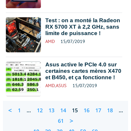
Test : on a monté la Radeon
RX 5700 XT à 2,2 GHz, sans
limite de puissance !
AMD
15/07/2019
Asus active le PCIe 4.0 sur
certaines cartes mères X470
et B450, et ça fonctionne !
AMD
,
ASUS
15/07/2019
<
1
…
12
13
14
15
16
17
18
…
>
61