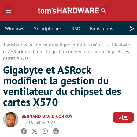
Rechercher
>
Windows
Smartphones
SSD
Bons plans
Tomshardware.fr
Informatique
Cartes mères
Gigabyte
et ASRock modifient la gestion du ventilateur du chipset des
cartes X570
Gigabyte et ASRock
modifient la gestion du
ventilateur du chipset des
cartes X570
BERNARD DAVID CORROY
Com
3
, le 16 juillet 2019
Facebook
Twitter
Whatsapp
Reddit