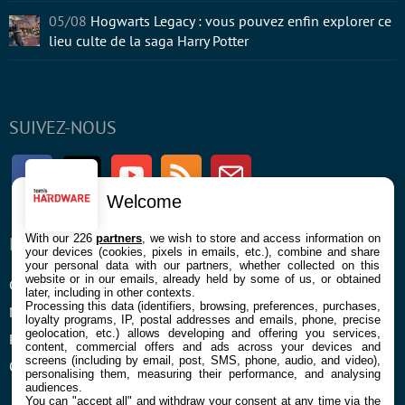
05/08
Hogwarts Legacy : vous pouvez enfin explorer ce
lieu culte de la saga Harry Potter
SUIVEZ-NOUS
Facebook
Twitter
Youtube
RSS
Newsletter
Welcome
With our 226
partners
, we wish to store and access information on
ENTREPRISE
À PROPOS
your devices (cookies, pixels in emails, etc.), combine and share
your personal data with our partners, whether collected on this
website or in our emails, already held by some of us, or obtained
Confidentialité et Cookies
Contact
later, including in other contexts.
Processing this data (identifiers, browsing, preferences, purchases,
Mentions légales et CGU
loyalty programs, IP, postal addresses and emails, phone, precise
geolocation, etc.) allows developing and offering you services,
Préférences Cookies
content, commercial offers and ads across your devices and
screens (including by email, post, SMS, phone, audio, and video),
Qui sommes nous
personalising them, measuring their performance, and analysing
audiences.
You can "accept all" and withdraw your consent at any time via the