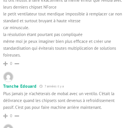
Ils ont réussit à faire exactement la même erreur que Nvidia avec
leurs derniers chipset NForce
le petit ventilateur tout merdique impossible à remplacer car non
standard et surtout bruyant à haute vitesse
car minuscule.
la résolution étant pourtant pas compliquée
même moi je peux imaginer bien plus efficace et créer une
standardisation qui éviterais toutes multiplication de solutions
foireuses.
0
Tranche Edouard
7 années il y a
Plus jamais je n’achèterais de mobal avec un ventilo. C’était la
délivrance quand les chipsets sont devenus à refroidissement
passif. C’est pas pour faire machine arrière maintenant.
0