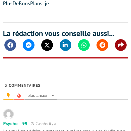
PlusDeBonsPlans, je…
La rédaction vous conseille aussi...
Facebook
Messenger
Twitter
Linkedin
Whatsapp
Reddit
Shar
3
COMMENTAIRES
plus ancien
Psycho__99
7 années il y a