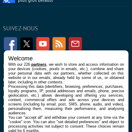
plus gros défauts
SUIVEZ-NOUS
Facebook
Twitter
Youtube
RSS
Newsletter
Welcome
With our 226
partners
, we wish to store and access information on
ENTREPRISE
À PROPOS
your devices (cookies, pixels in emails, etc.), combine and share
your personal data with our partners, whether collected on this
website or in our emails, already held by some of us, or obtained
Confidentialité et Cookies
Contact
later, including in other contexts.
Processing this data (identifiers, browsing, preferences, purchases,
Mentions légales et CGU
loyalty programs, IP, postal addresses and emails, phone, precise
geolocation, etc.) allows developing and offering you services,
Préférences Cookies
content, commercial offers and ads across your devices and
screens (including by email, post, SMS, phone, audio, and video),
Qui sommes nous
personalising them, measuring their performance, and analysing
audiences.
You can "accept all" and withdraw your consent at any time via the
"cookie" icon
. You can also "set detailed preferences" and object to
processing activities not subject to consent. These choices remain
valid for 6 months.