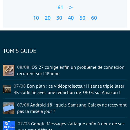
>
61
10
20
30
40
50
60
TOM'S GUIDE
08/08
iOS 27 corrige enfin un problème de connexion
récurrent sur l’iPhone
07/08
Bon plan : ce vidéoprojecteur Hisense triple laser
4K s’affiche avec une rédaction de 390 € sur Amazon !
07/08
Android 18 : quels Samsung Galaxy ne recevront
pas la mise à jour ?
07/08
Google Messages s’attaque enfin à deux de ses