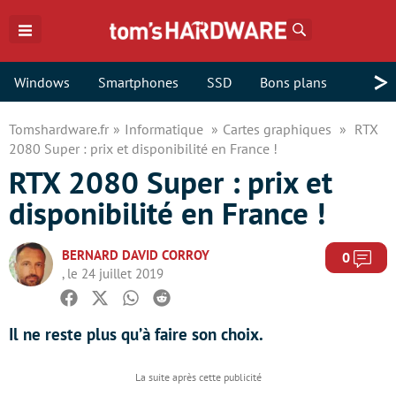
Rechercher
>
Windows
Smartphones
SSD
Bons plans
Tomshardware.fr
Informatique
Cartes graphiques
RTX
2080 Super : prix et disponibilité en France !
RTX 2080 Super : prix et
disponibilité en France !
BERNARD DAVID CORROY
Com
0
, le 24 juillet 2019
Facebook
Twitter
Whatsapp
Reddit
Il ne reste plus qu’à faire son choix.