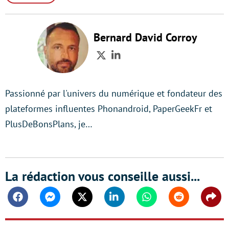
Bernard David Corroy
Twitter
LinkedIn
Passionné par l'univers du numérique et fondateur des
plateformes influentes Phonandroid, PaperGeekFr et
PlusDeBonsPlans, je…
La rédaction vous conseille aussi...
Facebook
Messenger
Twitter
Linkedin
Whatsapp
Reddit
Shar