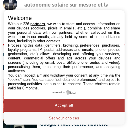
autonomie solaire sur mesure et la
maîtrise du calendrier Tempo
Welcome
With our 226
partners
, we wish to store and access information on
your devices (cookies, pixels in emails, etc.), combine and share
your personal data with our partners, whether collected on this
Facebook
Messenger
Twitter
Linkedin
Whatsapp
Reddit
Shar
website or in our emails, already held by some of us, or obtained
later, including in other contexts.
Processing this data (identifiers, browsing, preferences, purchases,
loyalty programs, IP, postal addresses and emails, phone, precise
Les commentaires sont fermés.
geolocation, etc.) allows developing and offering you services,
content, commercial offers and ads across your devices and
screens (including by email, post, SMS, phone, audio, and video),
Les derniers articles
personalising them, measuring their performance, and analysing
audiences.
You can "accept all" and withdraw your consent at any time via the
"cookie" icon
. You can also "set detailed preferences" and object to
processing activities not subject to consent. These choices remain
L’iPhone 18 Pro retardé à cause des
valid for 6 months.
pénuries de RAM ?
powered by
Accept all
7 août 2026 17:37
Set your choices
Google Pixel : cette nouvelle