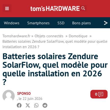
Rechercher
>
Windows
Smartphones
SSD
Bons plans
Tomshardware.fr
Objets connectés
Domotique
Batteries solaires Zendure SolarFlow, quel modèle pour quelle
installation en 2026 ?
Batteries solaires Zendure
SolarFlow, quel modèle pour
quelle installation en 2026
?
SPONSO
Com
0
, le 22 juin 2026
Facebook
Twitter
Whatsapp
Reddit