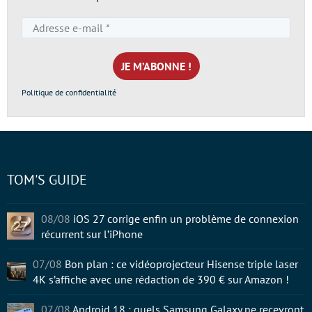
Adresse
e-
mail
*
Politique de confidentialité
TOM'S GUIDE
08/08
iOS 27 corrige enfin un problème de connexion
récurrent sur l’iPhone
07/08
Bon plan : ce vidéoprojecteur Hisense triple laser
4K s’affiche avec une rédaction de 390 € sur Amazon !
07/08
Android 18 : quels Samsung Galaxy ne recevront