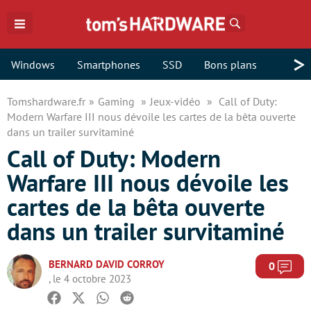
Rechercher
>
Windows
Smartphones
SSD
Bons plans
Tomshardware.fr
Gaming
Jeux-vidéo
Call of Duty:
Modern Warfare III nous dévoile les cartes de la bêta ouverte
dans un trailer survitaminé
Call of Duty: Modern
Warfare III nous dévoile les
cartes de la bêta ouverte
dans un trailer survitaminé
BERNARD DAVID CORROY
Com
0
, le 4 octobre 2023
Facebook
Twitter
Whatsapp
Reddit