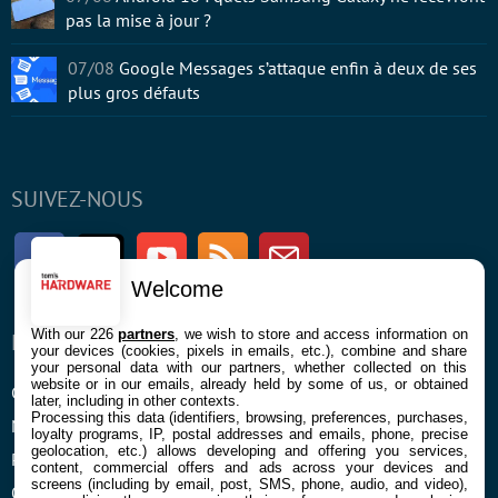
pas la mise à jour ?
07/08
Google Messages s’attaque enfin à deux de ses
plus gros défauts
SUIVEZ-NOUS
Facebook
Twitter
Youtube
RSS
Newsletter
Welcome
With our 226
partners
, we wish to store and access information on
ENTREPRISE
À PROPOS
your devices (cookies, pixels in emails, etc.), combine and share
your personal data with our partners, whether collected on this
website or in our emails, already held by some of us, or obtained
Confidentialité et Cookies
Contact
later, including in other contexts.
Processing this data (identifiers, browsing, preferences, purchases,
Mentions légales et CGU
loyalty programs, IP, postal addresses and emails, phone, precise
geolocation, etc.) allows developing and offering you services,
Préférences Cookies
content, commercial offers and ads across your devices and
screens (including by email, post, SMS, phone, audio, and video),
Qui sommes nous