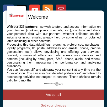
Facebook
Twitter
Youtube
RSS
Newsletter
Welcome
With our 226
partners
, we wish to store and access information on
ENTREPRISE
À PROPOS
your devices (cookies, pixels in emails, etc.), combine and share
your personal data with our partners, whether collected on this
website or in our emails, already held by some of us, or obtained
Confidentialité et Cookies
Contact
later, including in other contexts.
Processing this data (identifiers, browsing, preferences, purchases,
Mentions légales et CGU
loyalty programs, IP, postal addresses and emails, phone, precise
geolocation, etc.) allows developing and offering you services,
Préférences Cookies
content, commercial offers and ads across your devices and
screens (including by email, post, SMS, phone, audio, and video),
Qui sommes nous
personalising them, measuring their performance, and analysing
audiences.
You can "accept all" and withdraw your consent at any time via the
"cookie" icon
. You can also "set detailed preferences" and object to
processing activities not subject to consent. These choices remain
valid for 6 months.
powered by
© 2026 Galaxie Media Tous droits réservés
Accept all
Set your choices