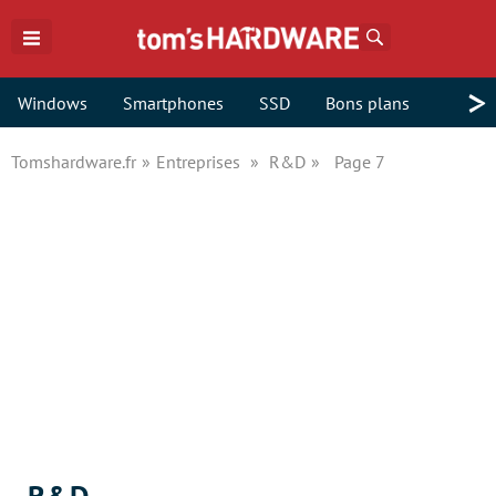
Rechercher
>
Windows
Smartphones
SSD
Bons plans
Tomshardware.fr
Entreprises
R&D
Page 7