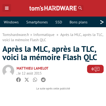
Rechercher
>
Windows
Smartphones
SSD
Bons plans
Tomshardware.fr
Informatique
Après la MLC, après la TLC,
voici la mémoire Flash QLC
Après la MLC, après la TLC,
voici la mémoire Flash QLC
MATTHIEU LAMELOT
Com
0
, le 12 août 2015
Facebook
Twitter
Whatsapp
Reddit