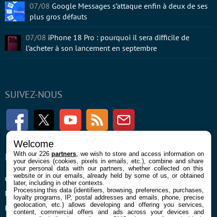
07/08
Google Messages s’attaque enfin à deux de ses
plus gros défauts
07/08
iPhone 18 Pro : pourquoi il sera difficile de
l’acheter à son lancement en septembre
SUIVEZ-NOUS
Facebook
Twitter
Youtube
RSS
Newsletter
Welcome
With our 226
partners
, we wish to store and access information on
ENTREPRISE
À PROPOS
your devices (cookies, pixels in emails, etc.), combine and share
your personal data with our partners, whether collected on this
website or in our emails, already held by some of us, or obtained
Confidentialité et Cookies
Contact
later, including in other contexts.
Processing this data (identifiers, browsing, preferences, purchases,
Mentions légales et CGU
loyalty programs, IP, postal addresses and emails, phone, precise
geolocation, etc.) allows developing and offering you services,
Préférences Cookies
content, commercial offers and ads across your devices and