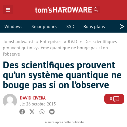
Rechercher
>
Windows
Smartphones
SSD
Bons plans
Tomshardware.fr
Entreprises
R&D
Des scientifiques
prouvent qu’un système quantique ne bouge pas si on
l’observe
Des scientifiques prouvent
qu’un système quantique ne
bouge pas si on l’observe
DAVID CIVERA
Com
0
, le 26 octobre 2015
Facebook
Twitter
Whatsapp
Reddit