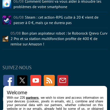
06/08
Comment Gemini va vous aider à résoudre les
problèmes de votre smartphone
06/08
Steam : cet action-RPG culte à 20 € vient de
passer à 0 €, mais ça ne durera pas
05/08
Bon plan aspirateur robot : le Roborock Qrevo Curv
2 Pro et sa station multifonction profite de 400 € de
remise sur Amazon !
SUIVEZ-NOUS
Facebook
Twitter
Youtube
RSS
Newsletter
Welcome
With our 226
partners
, we wish to store and access information on
ENTREPRISE
À PROPOS
your devices (cookies, pixels in emails, etc.), combine and share
your personal data with our partners, whether collected on this
website or in our emails, already held by some of us, or obtained