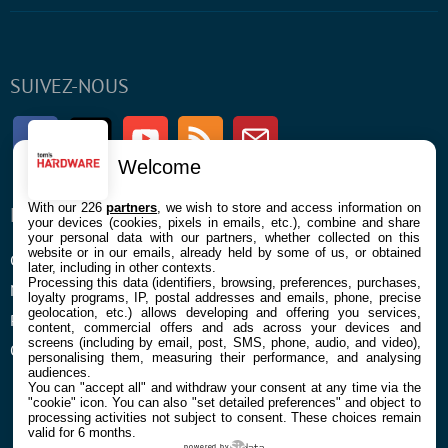
SUIVEZ-NOUS
Facebook
Twitter
Youtube
RSS
Newsletter
Welcome
With our 226
partners
, we wish to store and access information on
ENTREPRISE
À PROPOS
your devices (cookies, pixels in emails, etc.), combine and share
your personal data with our partners, whether collected on this
website or in our emails, already held by some of us, or obtained
Confidentialité et Cookies
Contact
later, including in other contexts.
Processing this data (identifiers, browsing, preferences, purchases,
Mentions légales et CGU
loyalty programs, IP, postal addresses and emails, phone, precise
geolocation, etc.) allows developing and offering you services,
Préférences Cookies
content, commercial offers and ads across your devices and
screens (including by email, post, SMS, phone, audio, and video),
Qui sommes nous
personalising them, measuring their performance, and analysing
audiences.
You can "accept all" and withdraw your consent at any time via the
"cookie" icon
. You can also "set detailed preferences" and object to
processing activities not subject to consent. These choices remain
valid for 6 months.
powered by