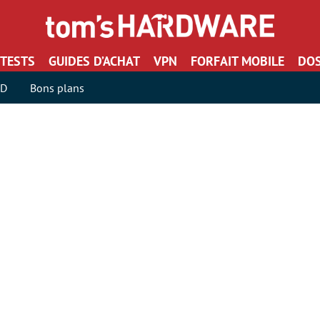
TESTS
GUIDES D’ACHAT
VPN
FORFAIT MOBILE
DOS
SD
Bons plans