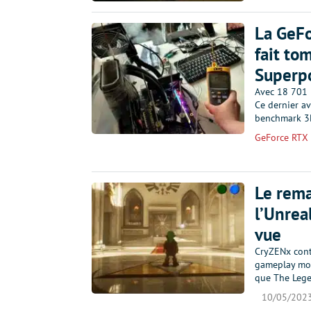
La GeFo
fait to
Superp
Avec 18 701 
Ce dernier a
benchmark 3D
GeForce RTX
Le rema
l’Unrea
vue
CryZENx cont
gameplay mont
que The Legen
10/05/202