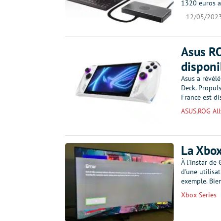
1320 euros a
12/05/202
Asus RO
disponi
Asus a révélé
Deck. Propul
France est d
ASUS
,
ROG All
La Xbox
À l'instar de
d'une utilisa
exemple. Bie
Xbox Series