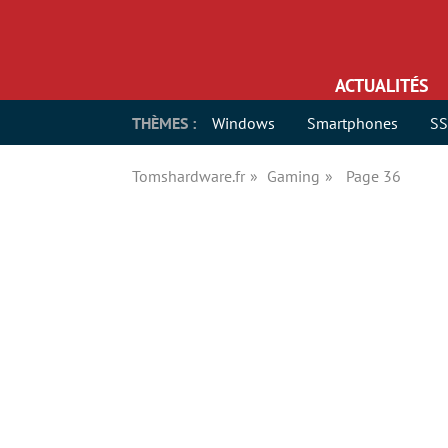
ACTUALITÉS
THÈMES :
Windows
Smartphones
S
Tomshardware.fr
Gaming
Page 36