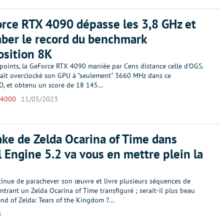
rce RTX 4090 dépasse les 3,8 GHz et
mber le record du benchmark
osition 8K
points, la GeForce RTX 4090 maniée par Cens distance celle d'OGS.
vait overclocké son GPU à "seulement" 3660 MHz dans ce
, et obtenu un score de 18 145…
 4000
11/05/2023
ke de Zelda Ocarina of Time dans
l Engine 5.2 va vous en mettre plein la
inue de parachever son œuvre et livre plusieurs séquences de
rant un Zelda Ocarina of Time transfiguré ; serait-il plus beau
d of Zelda: Tears of the Kingdom ?...
3