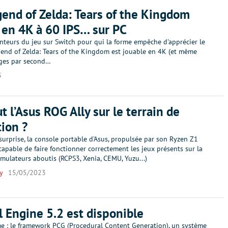
end of Zelda: Tears of the Kingdom
 en 4K à 60 IPS… sur PC
nteurs du jeu sur Switch pour qui la forme empêche d'apprécier le
gend of Zelda: Tears of the Kingdom est jouable en 4K (et même
ges par second…
3
t l’Asus ROG Ally sur le terrain de
tion ?
urprise, la console portable d'Asus, propulsée par son Ryzen Z1
capable de faire fonctionner correctement les jeux présents sur la
mulateurs aboutis (RCPS3, Xenia, CEMU, Yuzu...)
y
15/05/2023
l Engine 5.2 est disponible
 : le framework PCG (Procedural Content Generation), un système