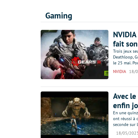
Gaming
NVIDIA 
fait so
Trois jeux se
Deathloop, G
le 25 mai. Po
NVIDIA
18/
Avec le 
enfin j
En une quinza
ont réussi à
seconde sur 
18/05/202