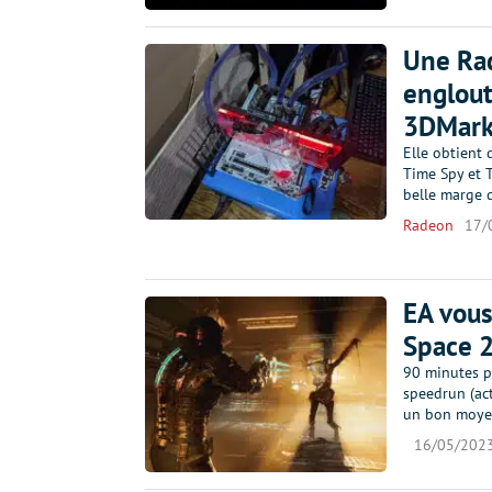
Une Ra
englout
3DMar
Elle obtient
Time Spy et 
belle marge
Radeon
17/
EA vous
Space 
90 minutes po
speedrun (act
un bon moyen
16/05/202