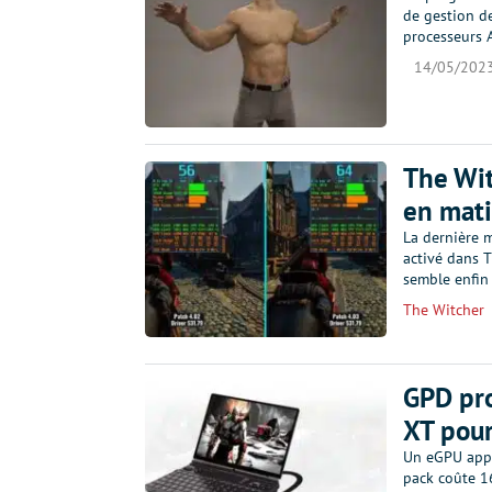
de gestion d
processeurs 
14/05/202
The Wit
en mati
La dernière m
activé dans T
semble enfin
The Witcher
GPD pr
XT pour
Un eGPU appe
pack coûte 1