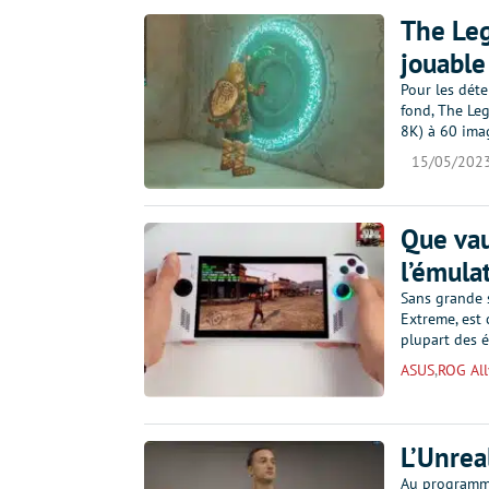
The Leg
jouable
Pour les déte
fond, The Le
8K) à 60 ima
15/05/202
Que vau
l’émula
Sans grande s
Extreme, est 
plupart des é
ASUS
,
ROG All
L’Unrea
Au programme