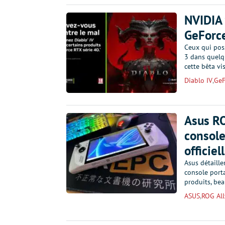
NVIDIA 
GeForc
Ceux qui pos
3 dans quelqu
cette bêta vi
Diablo IV
,
GeF
Asus ROG
console
officiel
Asus détaille
console port
produits, be
ASUS
,
ROG All