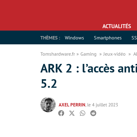
ACTUALITÉS
THÈMES :
Windows
Smartphones
S
Tomshardware.fr
Gaming
Jeux-vidéo
A
ARK 2 : l’accès an
5.2
AXEL PERRIN
, le 4 juillet 2023
Facebook
Twitter
Whatsapp
Reddit