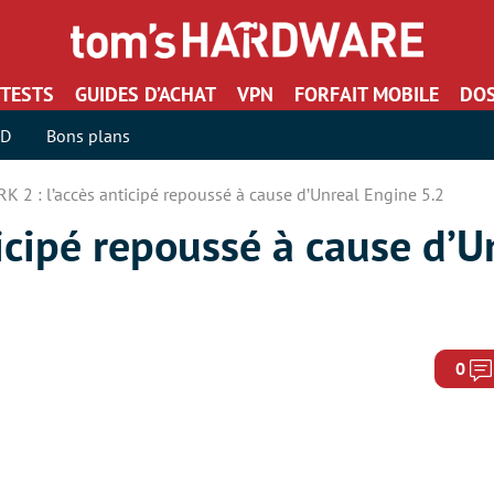
TESTS
GUIDES D’ACHAT
VPN
FORFAIT MOBILE
DOS
SD
Bons plans
RK 2 : l’accès anticipé repoussé à cause d’Unreal Engine 5.2
ticipé repoussé à cause d’
0