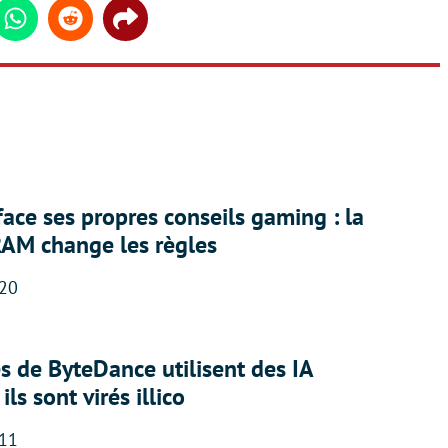
din
Whatsapp
Reddit
Share
face ses propres conseils gaming : la
RAM change les règles
:20
 de ByteDance utilisent des IA
ils sont virés illico
:11