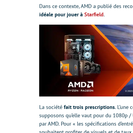
Dans ce contexte, AMD a publié des re
idéale pour jouer à
Starfield
.
La société
fait trois prescriptions
. L’une
supposons qu’elle vaut pour du 1080p / U
par AMD. Pour « les spécifications d’ent
souhaitent profiter de visuels et de taux