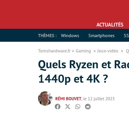
ACTUALITÉS
THÈMES :
Windows
Smartphones
S
Tomshardware.fr
Gaming
Jeux-vidéo
Q
Quels Ryzen et Rad
1440p et 4K ?
RÉMI BOUVET
, le 12 juillet 2023
Facebook
Twitter
Whatsapp
Reddit