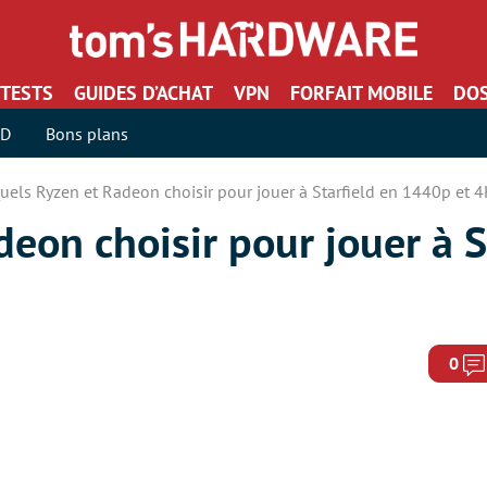
TESTS
GUIDES D’ACHAT
VPN
FORFAIT MOBILE
DOS
SD
Bons plans
uels Ryzen et Radeon choisir pour jouer à Starfield en 1440p et 4
eon choisir pour jouer à S
0