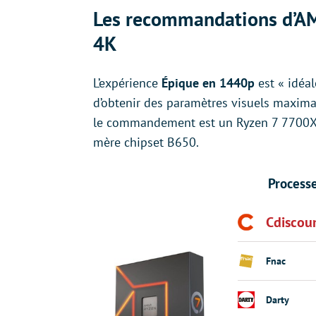
Les recommandations d’AMD
4K
L’expérience
Épique en 1440p
est « idéal
d’obtenir des paramètres visuels maximau
le commandement est un Ryzen 7 7700X 
mère chipset B650.
Process
Cdiscou
Fnac
Darty