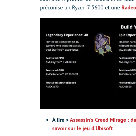
préconise un Ryzen 7 5600 et une
Radeo
À lire >
Assassin’s Creed Mirage : da
savoir sur le jeu d’Ubisoft