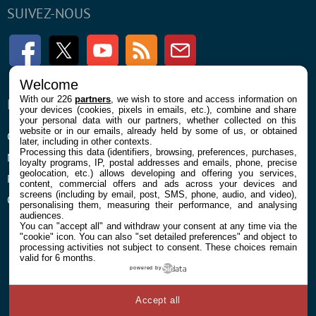
SUIVEZ-NOUS
Facebook
Twitter
Youtube
RSS
Newsletter
Welcome
With our 226
partners
, we wish to store and access information on
ENTREPRISE
À PROPOS
your devices (cookies, pixels in emails, etc.), combine and share
your personal data with our partners, whether collected on this
website or in our emails, already held by some of us, or obtained
Confidentialité et Cookies
Contact
later, including in other contexts.
Processing this data (identifiers, browsing, preferences, purchases,
Mentions légales et CGU
loyalty programs, IP, postal addresses and emails, phone, precise
geolocation, etc.) allows developing and offering you services,
Préférences Cookies
content, commercial offers and ads across your devices and
screens (including by email, post, SMS, phone, audio, and video),
Qui sommes nous
personalising them, measuring their performance, and analysing
audiences.
You can "accept all" and withdraw your consent at any time via the
"cookie" icon
. You can also "set detailed preferences" and object to
processing activities not subject to consent. These choices remain
valid for 6 months.
powered by
© 2026 Galaxie Media Tous droits réservés
Accept all