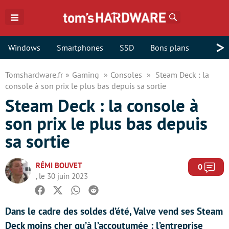
Rechercher
>
Windows
Smartphones
SSD
Bons plans
Tomshardware.fr
Gaming
Consoles
Steam Deck : la
console à son prix le plus bas depuis sa sortie
Steam Deck : la console à
son prix le plus bas depuis
sa sortie
RÉMI BOUVET
Com
0
, le 30 juin 2023
Facebook
Twitter
Whatsapp
Reddit
Dans le cadre des soldes d’été, Valve vend ses Steam
Deck moins cher qu’à l’accoutumée : l’entreprise