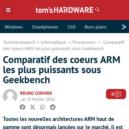
Rechercher
>
Windows
Smartphones
SSD
Bons plans
Tomshardware.fr
Informatique
Processeurs
Comparatif
des coeurs ARM les plus puissants sous Geekbench
Comparatif des coeurs ARM
les plus puissants sous
Geekbench
BRUNO CORMIER
Com
0
, le 25 février 2016
Facebook
Twitter
Whatsapp
Reddit
Toutes les nouvelles architectures ARM haut de
gamme sont désormais lancées sur le marché, il est