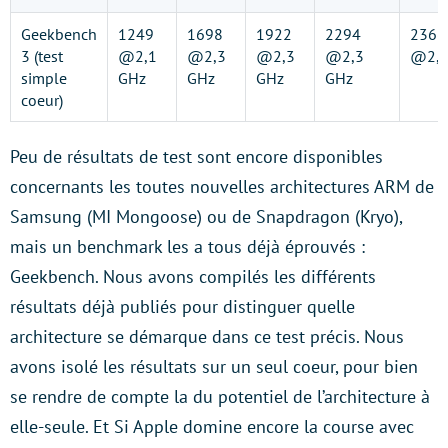
Geekbench
1249
1698
1922
2294
2366
3 (test
@2,1
@2,3
@2,3
@2,3
@2,1
simple
GHz
GHz
GHz
GHz
coeur)
Peu de résultats de test sont encore disponibles
concernants les toutes nouvelles architectures ARM de
Samsung (MI Mongoose) ou de Snapdragon (Kryo),
mais un benchmark les a tous déjà éprouvés :
Geekbench. Nous avons compilés les différents
résultats déjà publiés pour distinguer quelle
architecture se démarque dans ce test précis. Nous
avons isolé les résultats sur un seul coeur, pour bien
se rendre de compte la du potentiel de l’architecture à
elle-seule. Et Si Apple domine encore la course avec