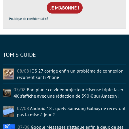
mail
*
Politique de confidentialité
TOM'S GUIDE
08/08
iOS 27 corrige enfin un problème de connexion
récurrent sur l’iPhone
07/08
Bon plan : ce vidéoprojecteur Hisense triple laser
4K s’affiche avec une rédaction de 390 € sur Amazon !
07/08
Android 18 : quels Samsung Galaxy ne recevront
pas la mise à jour ?
07/08
Google Messages s’attaque enfin à deux de ses