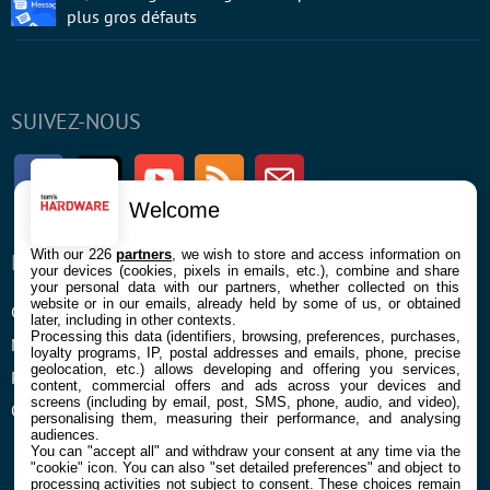
plus gros défauts
SUIVEZ-NOUS
Facebook
Twitter
Youtube
RSS
Newsletter
Welcome
With our 226
partners
, we wish to store and access information on
ENTREPRISE
À PROPOS
your devices (cookies, pixels in emails, etc.), combine and share
your personal data with our partners, whether collected on this
website or in our emails, already held by some of us, or obtained
Confidentialité et Cookies
Contact
later, including in other contexts.
Processing this data (identifiers, browsing, preferences, purchases,
Mentions légales et CGU
loyalty programs, IP, postal addresses and emails, phone, precise
geolocation, etc.) allows developing and offering you services,
Préférences Cookies
content, commercial offers and ads across your devices and
screens (including by email, post, SMS, phone, audio, and video),
Qui sommes nous
personalising them, measuring their performance, and analysing
audiences.
You can "accept all" and withdraw your consent at any time via the
"cookie" icon
. You can also "set detailed preferences" and object to
processing activities not subject to consent. These choices remain