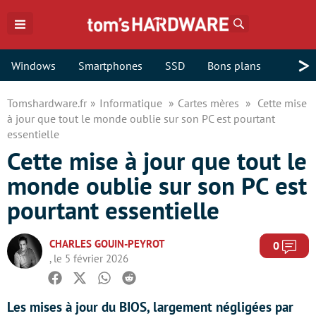
Rechercher
>
Windows
Smartphones
SSD
Bons plans
Tomshardware.fr
Informatique
Cartes mères
Cette mise
à jour que tout le monde oublie sur son PC est pourtant
essentielle
Cette mise à jour que tout le
monde oublie sur son PC est
pourtant essentielle
CHARLES GOUIN-PEYROT
Com
0
, le 5 février 2026
Facebook
Twitter
Whatsapp
Reddit
Les mises à jour du BIOS, largement négligées par