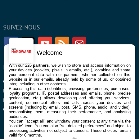
SUIVEZ-NOUS
Facebook
Twitter
Youtube
RSS
Newsletter
Welcome
With our 226
partners
, we wish to store and access information on
ENTREPRISE
À PROPOS
your devices (cookies, pixels in emails, etc.), combine and share
your personal data with our partners, whether collected on this
website or in our emails, already held by some of us, or obtained
Confidentialité et Cookies
Contact
later, including in other contexts.
Processing this data (identifiers, browsing, preferences, purchases,
Mentions légales et CGU
loyalty programs, IP, postal addresses and emails, phone, precise
geolocation, etc.) allows developing and offering you services,
Préférences Cookies
content, commercial offers and ads across your devices and
screens (including by email, post, SMS, phone, audio, and video),
Qui sommes nous
personalising them, measuring their performance, and analysing
audiences.
You can "accept all" and withdraw your consent at any time via the
"cookie" icon
. You can also "set detailed preferences" and object to
processing activities not subject to consent. These choices remain
valid for 6 months.