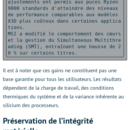
ajustements ont permis aux puces Ryzen 
9000 standards d'atteindre des niveaux 
de performance comparables aux modèles 
X3D plus coûteux dans certaines applica
tions.

MSI a modifié le comportement des cœurs 
et la gestion du Simultaneous Multithre
ading (SMT), entraînant une hausse de 2
0 % sur certains titres.
Il est à noter que ces gains ne constituent pas une
base garantie pour tous les utilisateurs. Les résultats
dépendent de la charge de travail, des conditions
thermiques du système et de la variance inhérente au
silicium des processeurs.
Préservation de l’intégrité