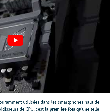
couramment utilisées dans les smartphones haut de
idisseurs de CPU, c’est la
première fois qu’une telle