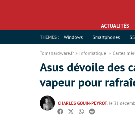
ACTUALITÉS
THÈMES :
Windows
Smartphones
S
Tomshardware.fr
Informatique
Cartes mè
Asus dévoile des 
vapeur pour rafraî
CHARLES GOUIN-PEYROT
, le 31 décem
Facebook
Twitter
Whatsapp
Reddit