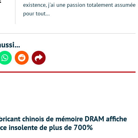
t
existence, j'ai une passion totalement assumée
pour tout…
ussi...
din
Whatsapp
Reddit
Share
abricant chinois de mémoire DRAM affiche
nce insolente de plus de 700%