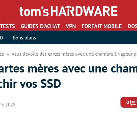
TESTS
GUIDES D’ACHAT
VPN
FORFAIT MOBILE
DOS
SD
Bons plans
res
Asus dévoile des cartes mères avec une chambre à vapeur po
cartes mères avec une cha
chir vos SSD
0
bre 2025