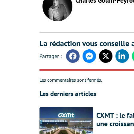
Charles Gouin-Peyro
La rédaction vous conseille a
Facebook
Messenger
Twitter
Linke
Les commentaires sont fermés.
Les derniers articles
CXMT : le f
une croissa