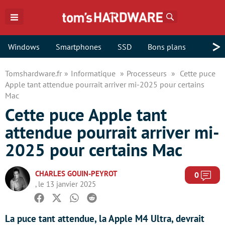
Rechercher
>
Windows
Smartphones
SSD
Bons plans
Tomshardware.fr
Informatique
Processeurs
Cette puce
Apple tant attendue pourrait arriver mi-2025 pour certains
Mac
Cette puce Apple tant
attendue pourrait arriver mi-
2025 pour certains Mac
CHARLES GOUIN-PEYROT
Com
0
, le 13 janvier 2025
Facebook
Twitter
Whatsapp
Reddit
La puce tant attendue, la Apple M4 Ultra, devrait