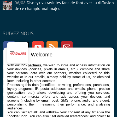
06/08
Disney+ va ravir les fans de foot avec la diffusion
de ce championnat majeur
SUIVEZ-NOUS
Facebook
Twitter
Youtube
RSS
Newsletter
Welcome
With our 226
partners
, we wish to store and access information on
ENTREPRISE
À PROPOS
your devices (cookies, pixels in emails, etc.), combine and share
your personal data with our partners, whether collected on this
website or in our emails, already held by some of us, or obtained
Confidentialité et Cookies
Contact
later, including in other contexts.
Processing this data (identifiers, browsing, preferences, purchases,
Mentions légales et CGU
loyalty programs, IP, postal addresses and emails, phone, precise
geolocation, etc.) allows developing and offering you services,
Préférences Cookies
content, commercial offers and ads across your devices and
screens (including by email, post, SMS, phone, audio, and video),
Qui sommes nous
personalising them, measuring their performance, and analysing
audiences.
You can "accept all" and withdraw your consent at any time via the
"cookie" icon
. You can also "set detailed preferences" and object to