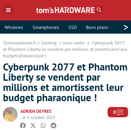
Rechercher
>
Windows
Smartphones
SSD
Bons plans
Tomshardware.fr
Gaming
Jeux-vidéo
Cyberpunk 2077
et Phantom Liberty se vendent par millions et amortissent leur
budget pharaonique !
Cyberpunk 2077 et Phantom
Liberty se vendent par
millions et amortissent leur
budget pharaonique !
ADRIEN DEYRES
Com
0
, le 6 octobre 2023
Facebook
Twitter
Whatsapp
Reddit