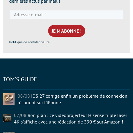
dernières actus par mail !
Adresse
e-
mail
*
Politique de confidentialité
TOM'S GUIDE
08/08
iOS 27 corrige enfin un problème de connexion
récurrent sur l’iPhone
07/08
Bon plan : ce vidéoprojecteur Hisense triple laser
4K s’affiche avec une rédaction de 390 € sur Amazon !