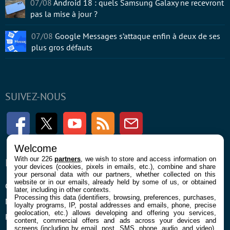
07/08
Android 18 : quels Samsung Galaxy ne recevront
pas la mise à jour ?
07/08
Google Messages s’attaque enfin à deux de ses
plus gros défauts
SUIVEZ-NOUS
Facebook
Twitter
Youtube
RSS
Newsletter
Welcome
With our 226
partners
, we wish to store and access information on
ENTREPRISE
À PROPOS
your devices (cookies, pixels in emails, etc.), combine and share
your personal data with our partners, whether collected on this
website or in our emails, already held by some of us, or obtained
Confidentialité et Cookies
Contact
later, including in other contexts.
Processing this data (identifiers, browsing, preferences, purchases,
Mentions légales et CGU
loyalty programs, IP, postal addresses and emails, phone, precise
geolocation, etc.) allows developing and offering you services,
Préférences Cookies
content, commercial offers and ads across your devices and
screens (including by email, post, SMS, phone, audio, and video),