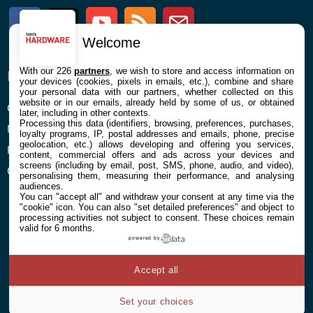
Facebook
Twitter
Youtube
RSS
Newsletter
Welcome
With our 226
partners
, we wish to store and access information on
ENTREPRISE
À PROPOS
your devices (cookies, pixels in emails, etc.), combine and share
your personal data with our partners, whether collected on this
website or in our emails, already held by some of us, or obtained
Confidentialité et Cookies
Contact
later, including in other contexts.
Processing this data (identifiers, browsing, preferences, purchases,
Mentions légales et CGU
loyalty programs, IP, postal addresses and emails, phone, precise
geolocation, etc.) allows developing and offering you services,
Préférences Cookies
content, commercial offers and ads across your devices and
screens (including by email, post, SMS, phone, audio, and video),
Qui sommes nous
personalising them, measuring their performance, and analysing
audiences.
You can "accept all" and withdraw your consent at any time via the
"cookie" icon
. You can also "set detailed preferences" and object to
processing activities not subject to consent. These choices remain
valid for 6 months.
powered by
© 2026 Galaxie Media Tous droits réservés
Accept all
Set your choices