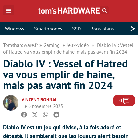
Rechercher
>
Windows
Smartphones
SSD
Bons plans
Tomshardware.fr
Gaming
Jeux-vidéo
Diablo IV : Vessel
of Hatred va vous emplir de haine, mais pas avant fin 2024
Diablo IV : Vessel of Hatred
va vous emplir de haine,
mais pas avant fin 2024
VINCENT BONNAL
Com
0
, le 6 novembre 2023
Facebook
Twitter
Whatsapp
Reddit
Diablo IV est un jeu qui divise, à la fois adoré et
détesté. Il semblerait que les joueurs aient besoin