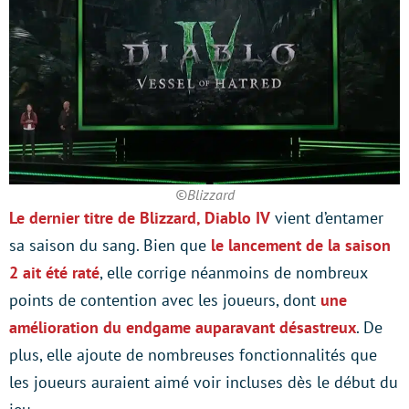
©Blizzard
Le dernier titre de Blizzard, Diablo IV
vient d’entamer
sa saison du sang. Bien que
le lancement de la saison
2 ait été raté
, elle corrige néanmoins de nombreux
points de contention avec les joueurs, dont
une
amélioration du endgame auparavant désastreux
. De
plus, elle ajoute de nombreuses fonctionnalités que
les joueurs auraient aimé voir incluses dès le début du