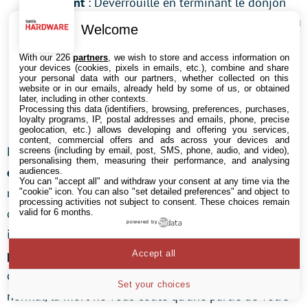
Tourment
: Déverrouillé en terminant le donjon
de pierre de limite du temple des Déchus situé au
Welcome
nord-est des steppes arides, en mode Cauchemar,
With our 226
partners
, we wish to store and access information on
recommandé pour les niveaux supérieurs à 70.
your devices (cookies, pixels in emails, etc.), combine and share
Les monstres octroient 200 % d’expérience en
your personal data with our partners, whether collected on this
website or in our emails, already held by some of us, or obtained
plus, laissent tomber 15 % d’or en plus et
later, including in other contexts.
Processing this data (identifiers, browsing, preferences, purchases,
ignorent 40 % de vos résistances.
loyalty programs, IP, postal addresses and emails, phone, precise
geolocation, etc.) allows developing and offering you services,
content, commercial offers and ads across your devices and
Le niveau de difficulté peut être
modifié depuis l’écran
screens (including by email, post, SMS, phone, audio, and video),
personalising them, measuring their performance, and analysing
de sélection du personnage
ou depuis la statue du
audiences.
You can "accept all" and withdraw your consent at any time via the
niveau de monde à Kyovashad. Comme il est
"cookie" icon
. You can also "set detailed preferences" and object to
processing activities not subject to consent. These choices remain
désormais de coutume avec les jeux Diablo, Blizzard a
valid for 6 months.
powered by
implémenté un
mode hardcore à la création de votre
personnage
. Si vous l’activez, celui-ci est supprimé
Accept all
définitivement à votre première mort. En mode
Set your choices
normal, la mort ne vous coûte qu’une partie de votre