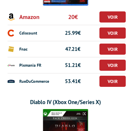
Amazon
20€
25.99€
Cdiscount
47.21€
Fnac
51.21€
Pixmania FR
53.41€
RueDuCommerce
Diablo IV (Xbox One/Series X)