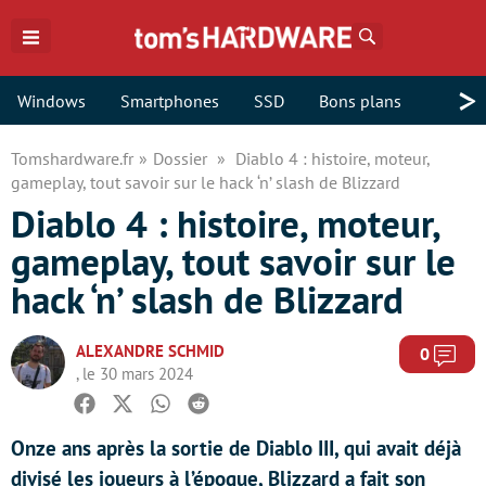
Rechercher
>
Windows
Smartphones
SSD
Bons plans
Tomshardware.fr
Dossier
Diablo 4 : histoire, moteur,
gameplay, tout savoir sur le hack ‘n’ slash de Blizzard
Diablo 4 : histoire, moteur,
gameplay, tout savoir sur le
hack ‘n’ slash de Blizzard
ALEXANDRE SCHMID
Com
0
, le 30 mars 2024
Facebook
Twitter
Whatsapp
Reddit
Onze ans après la sortie de Diablo III, qui avait déjà
divisé les joueurs à l’époque, Blizzard a fait son