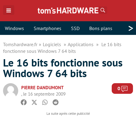
Rechercher
>
Windows
Smartphones
SSD
Bons plans
Tomshardware.fr
Logiciels
Applications
Le 16 bits
fonctionne sous Windows 7 64 bits
Le 16 bits fonctionne sous
Windows 7 64 bits
PIERRE DANDUMONT
Com
0
, le 16 septembre 2009
Facebook
Twitter
Whatsapp
Reddit