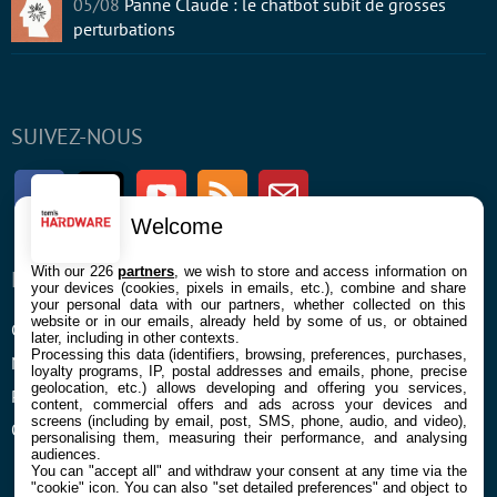
05/08
Panne Claude : le chatbot subit de grosses
perturbations
SUIVEZ-NOUS
Facebook
Twitter
Youtube
RSS
Newsletter
Welcome
With our 226
partners
, we wish to store and access information on
ENTREPRISE
À PROPOS
your devices (cookies, pixels in emails, etc.), combine and share
your personal data with our partners, whether collected on this
website or in our emails, already held by some of us, or obtained
Confidentialité et Cookies
Contact
later, including in other contexts.
Processing this data (identifiers, browsing, preferences, purchases,
Mentions légales et CGU
loyalty programs, IP, postal addresses and emails, phone, precise
geolocation, etc.) allows developing and offering you services,
Préférences Cookies
content, commercial offers and ads across your devices and
screens (including by email, post, SMS, phone, audio, and video),
Qui sommes nous
personalising them, measuring their performance, and analysing
audiences.
You can "accept all" and withdraw your consent at any time via the
"cookie" icon
. You can also "set detailed preferences" and object to