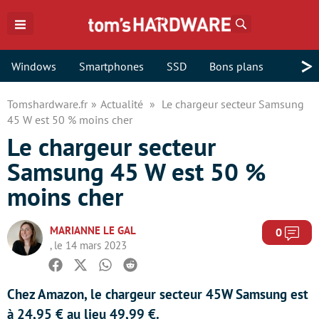
Rechercher
>
Windows
Smartphones
SSD
Bons plans
Tomshardware.fr
Actualité
Le chargeur secteur Samsung
45 W est 50 % moins cher
Le chargeur secteur
Samsung 45 W est 50 %
moins cher
MARIANNE LE GAL
Com
0
, le 14 mars 2023
Facebook
Twitter
Whatsapp
Reddit
Chez Amazon, le chargeur secteur 45W Samsung est
à 24,95 € au lieu 49,99 €.