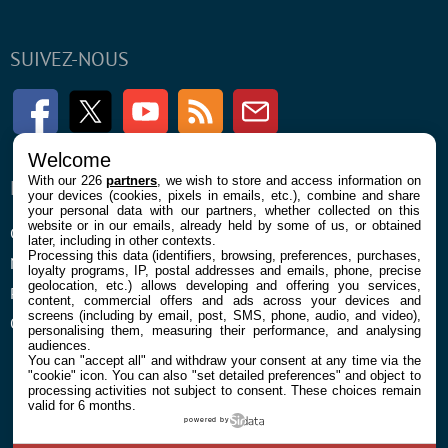
SUIVEZ-NOUS
Facebook
Twitter
Youtube
RSS
Newsletter
Welcome
With our 226
partners
, we wish to store and access information on
ENTREPRISE
À PROPOS
your devices (cookies, pixels in emails, etc.), combine and share
your personal data with our partners, whether collected on this
website or in our emails, already held by some of us, or obtained
Confidentialité et Cookies
Contact
later, including in other contexts.
Processing this data (identifiers, browsing, preferences, purchases,
Mentions légales et CGU
loyalty programs, IP, postal addresses and emails, phone, precise
geolocation, etc.) allows developing and offering you services,
Préférences Cookies
content, commercial offers and ads across your devices and
screens (including by email, post, SMS, phone, audio, and video),
Qui sommes nous
personalising them, measuring their performance, and analysing
audiences.
You can "accept all" and withdraw your consent at any time via the
"cookie" icon
. You can also "set detailed preferences" and object to
processing activities not subject to consent. These choices remain
valid for 6 months.
powered by