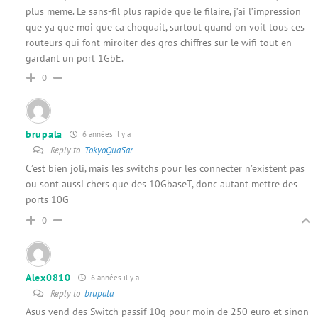
plus meme. Le sans-fil plus rapide que le filaire, j’ai l’impression
que ya que moi que ca choquait, surtout quand on voit tous ces
routeurs qui font miroiter des gros chiffres sur le wifi tout en
gardant un port 1GbE.
0
brupala
6 années il y a
Reply to
TokyoQuaSar
C’est bien joli, mais les switchs pour les connecter n’existent pas
ou sont aussi chers que des 10GbaseT, donc autant mettre des
ports 10G
0
Alex0810
6 années il y a
Reply to
brupala
Asus vend des Switch passif 10g pour moin de 250 euro et sinon