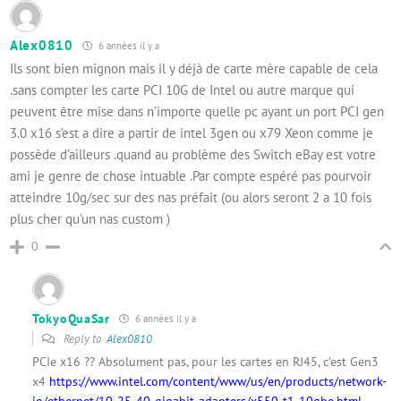
Alex0810
6 années il y a
Ils sont bien mignon mais il y déjà de carte mère capable de cela
.sans compter les carte PCI 10G de Intel ou autre marque qui
peuvent être mise dans n’importe quelle pc ayant un port PCI gen
3.0 x16 s’est a dire a partir de intel 3gen ou x79 Xeon comme je
possède d’ailleurs .quand au problème des Switch eBay est votre
ami je genre de chose intuable .Par compte espéré pas pourvoir
atteindre 10g/sec sur des nas préfait (ou alors seront 2 a 10 fois
plus cher qu’un nas custom )
0
TokyoQuaSar
6 années il y a
Reply to
Alex0810
PCIe x16 ?? Absolument pas, pour les cartes en RJ45, c’est Gen3
x4
https://www.intel.com/content/www/us/en/products/network-