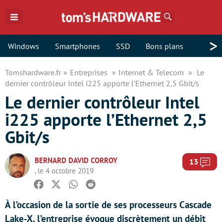
Rechercher
>
Windows
Smartphones
SSD
Bons plans
Tomshardware.fr
Entreprises
Internet & Telecom
Le
dernier contrôleur Intel i225 apporte l’Ethernet 2,5 Gbit/s
Le dernier contrôleur Intel
i225 apporte l’Ethernet 2,5
Gbit/s
BERNARD DAVID CORROY
Com
13
, le 4 octobre 2019
Facebook
Twitter
Whatsapp
Reddit
À l’occasion de la sortie de ses processeurs Cascade
Lake-X, l’entreprise évoque discrètement un débit