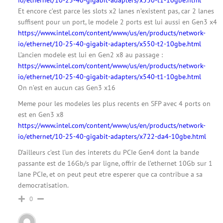
io/ethernet/10-25-40-gigabit-adapters/x550-t1-10gbe.html
Et encore c’est parce les slots x2 lanes n’existent pas, car 2 lanes
suffisent pour un port, le modele 2 ports est lui aussi en Gen3 x4
https://www.intel.com/content/www/us/en/products/network-
io/ethernet/10-25-40-gigabit-adapters/x550-t2-10gbe.html
L’ancien modele est lui en Gen2 x8 au passage :
https://www.intel.com/content/www/us/en/products/network-
io/ethernet/10-25-40-gigabit-adapters/x540-t1-10gbe.html
On n’est en aucun cas Gen3 x16
Meme pour les modeles les plus recents en SFP avec 4 ports on
est en Gen3 x8
https://www.intel.com/content/www/us/en/products/network-
io/ethernet/10-25-40-gigabit-adapters/x722-da4-10gbe.html
D’ailleurs c’est l’un des interets du PCIe Gen4 dont la bande
passante est de 16Gb/s par ligne, offrir de l’ethernet 10Gb sur 1
lane PCIe, et on peut peut etre esperer que ca contribue a sa
democratisation.
0