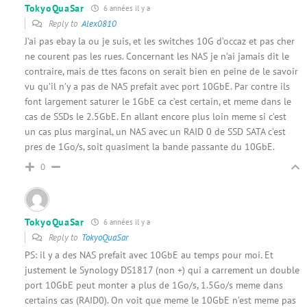
TokyoQuaSar
6 années il y a
Reply to
Alex0810
J’ai pas ebay la ou je suis, et les switches 10G d’occaz et pas cher
ne courent pas les rues. Concernant les NAS je n’ai jamais dit le
contraire, mais de ttes facons on serait bien en peine de le savoir
vu qu’il n’y a pas de NAS prefait avec port 10GbE. Par contre ils
font largement saturer le 1GbE ca c’est certain, et meme dans le
cas de SSDs le 2.5GbE. En allant encore plus loin meme si c’est
un cas plus marginal, un NAS avec un RAID 0 de SSD SATA c’est
pres de 1Go/s, soit quasiment la bande passante du 10GbE.
0
TokyoQuaSar
6 années il y a
Reply to
TokyoQuaSar
PS: il y a des NAS prefait avec 10GbE au temps pour moi. Et
justement le Synology DS1817 (non +) qui a carrement un double
port 10GbE peut monter a plus de 1Go/s, 1.5Go/s meme dans
certains cas (RAID0). On voit que meme le 10GbE n’est meme pas