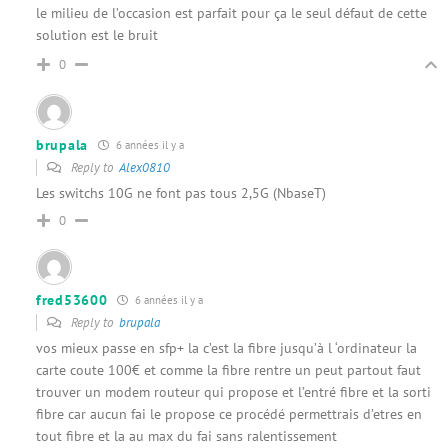
le milieu de l’occasion est parfait pour ça le seul défaut de cette
solution est le bruit
0
brupala
6 années il y a
Reply to
Alex0810
Les switchs 10G ne font pas tous 2,5G (NbaseT)
0
fred53600
6 années il y a
Reply to
brupala
vos mieux passe en sfp+ la c’est la fibre jusqu’à l ‘ordinateur la
carte coute 100€ et comme la fibre rentre un peut partout faut
trouver un modem routeur qui propose et l’entré fibre et la sorti
fibre car aucun fai le propose ce procédé permettrais d’etres en
tout fibre et la au max du fai sans ralentissement