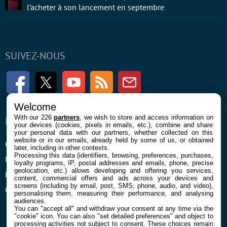
l’acheter à son lancement en septembre
SUIVEZ-NOUS
Facebook
Twitter
Youtube
RSS
Newsletter
Welcome
With our 226
partners
, we wish to store and access information on
ENTREPRISE
À PROPOS
your devices (cookies, pixels in emails, etc.), combine and share
your personal data with our partners, whether collected on this
website or in our emails, already held by some of us, or obtained
Confidentialité et Cookies
Contact
later, including in other contexts.
Processing this data (identifiers, browsing, preferences, purchases,
Mentions légales et CGU
loyalty programs, IP, postal addresses and emails, phone, precise
geolocation, etc.) allows developing and offering you services,
Préférences Cookies
content, commercial offers and ads across your devices and
screens (including by email, post, SMS, phone, audio, and video),
Qui sommes nous
personalising them, measuring their performance, and analysing
audiences.
You can "accept all" and withdraw your consent at any time via the
"cookie" icon
. You can also "set detailed preferences" and object to
processing activities not subject to consent. These choices remain