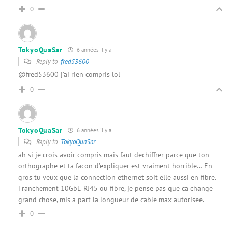
0
TokyoQuaSar
6 années il y a
Reply to
fred53600
@fred53600 j’ai rien compris lol
0
TokyoQuaSar
6 années il y a
Reply to
TokyoQuaSar
ah si je crois avoir compris mais faut dechiffrer parce que ton
orthographe et ta facon d’expliquer est vraiment horrible… En
gros tu veux que la connection ethernet soit elle aussi en fibre.
Franchement 10GbE RJ45 ou fibre, je pense pas que ca change
grand chose, mis a part la longueur de cable max autorisee.
0