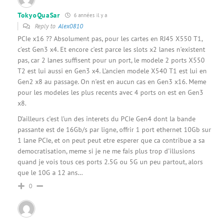
TokyoQuaSar
6 années il y a
Reply to
Alex0810
PCIe x16 ?? Absolument pas, pour les cartes en RJ45 X550 T1,
c’est Gen3 x4. Et encore c’est parce les slots x2 lanes n’existent
pas, car 2 lanes suffisent pour un port, le modele 2 ports X550
T2 est lui aussi en Gen3 x4. L’ancien modele X540 T1 est lui en
Gen2 x8 au passage. On n’est en aucun cas en Gen3 x16. Meme
pour les modeles les plus recents avec 4 ports on est en Gen3
x8.
D’ailleurs c’est l’un des interets du PCIe Gen4 dont la bande
passante est de 16Gb/s par ligne, offrir 1 port ethernet 10Gb sur
1 lane PCIe, et on peut peut etre esperer que ca contribue a sa
democratisation, meme si je ne me fais plus trop d’illusions
quand je vois tous ces ports 2.5G ou 5G un peu partout, alors
que le 10G a 12 ans…
0