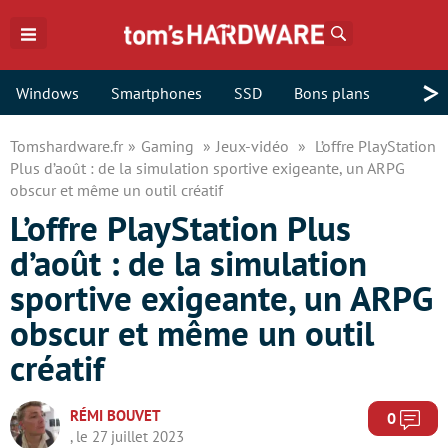
Rechercher
>
Windows
Smartphones
SSD
Bons plans
Tomshardware.fr
Gaming
Jeux-vidéo
L’offre PlayStation
Plus d’août : de la simulation sportive exigeante, un ARPG
obscur et même un outil créatif
L’offre PlayStation Plus
d’août : de la simulation
sportive exigeante, un ARPG
obscur et même un outil
créatif
RÉMI BOUVET
Com
0
, le 27 juillet 2023