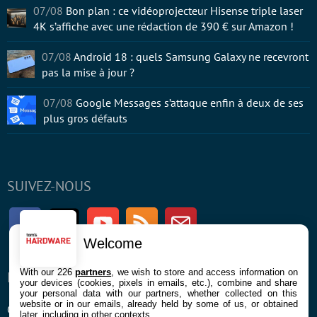
07/08
Bon plan : ce vidéoprojecteur Hisense triple laser
4K s’affiche avec une rédaction de 390 € sur Amazon !
07/08
Android 18 : quels Samsung Galaxy ne recevront
pas la mise à jour ?
07/08
Google Messages s’attaque enfin à deux de ses
plus gros défauts
SUIVEZ-NOUS
Facebook
Twitter
Youtube
RSS
Newsletter
Welcome
With our 226
partners
, we wish to store and access information on
ENTREPRISE
À PROPOS
your devices (cookies, pixels in emails, etc.), combine and share
your personal data with our partners, whether collected on this
website or in our emails, already held by some of us, or obtained
Confidentialité et Cookies
Contact
later, including in other contexts.