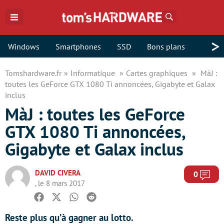
Rechercher
>
Windows
Smartphones
SSD
Bons plans
Tomshardware.fr
Informatique
Cartes graphiques
MàJ :
toutes les GeForce GTX 1080 Ti annoncées, Gigabyte et Galax
inclus
MàJ : toutes les GeForce
GTX 1080 Ti annoncées,
Gigabyte et Galax inclus
DAVID CIVERA
Com
0
, le 8 mars 2017
Facebook
Twitter
Whatsapp
Reddit
Reste plus qu’à gagner au lotto.