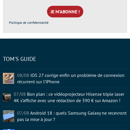
e-
mail
*
Politique de confidentialité
TOM'S GUIDE
08/08
iOS 27 corrige enfin un problème de connexion
récurrent sur l’iPhone
07/08
Bon plan : ce vidéoprojecteur Hisense triple laser
4K s’affiche avec une rédaction de 390 € sur Amazon !
07/08
Android 18 : quels Samsung Galaxy ne recevront
pas la mise à jour ?