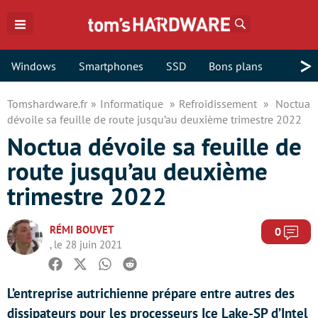
Rechercher
>
Windows
Smartphones
SSD
Bons plans
Tomshardware.fr
Informatique
Refroidissement
Noctua
dévoile sa feuille de route jusqu’au deuxième trimestre 2022
Noctua dévoile sa feuille de
route jusqu’au deuxième
trimestre 2022
RÉMI BOUVET
Com
0
, le 28 juin 2021
Facebook
Twitter
Whatsapp
Reddit
L’entreprise autrichienne prépare entre autres des
dissipateurs pour les processeurs Ice Lake-SP d’Intel