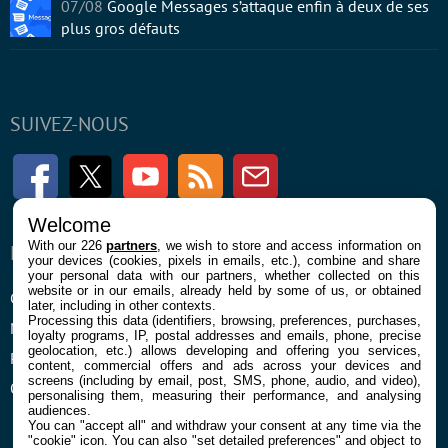
07/08
Google Messages s’attaque enfin à deux de ses
plus gros défauts
SUIVEZ-NOUS
Facebook
Twitter
Youtube
RSS
Newsletter
Welcome
With our 226
partners
, we wish to store and access information on
ENTREPRISE
À PROPOS
your devices (cookies, pixels in emails, etc.), combine and share
your personal data with our partners, whether collected on this
website or in our emails, already held by some of us, or obtained
Confidentialité et Cookies
Contact
later, including in other contexts.
Processing this data (identifiers, browsing, preferences, purchases,
Mentions légales et CGU
loyalty programs, IP, postal addresses and emails, phone, precise
geolocation, etc.) allows developing and offering you services,
Préférences Cookies
content, commercial offers and ads across your devices and
screens (including by email, post, SMS, phone, audio, and video),
Qui sommes nous
personalising them, measuring their performance, and analysing
audiences.
You can "accept all" and withdraw your consent at any time via the
"cookie" icon
. You can also "set detailed preferences" and object to