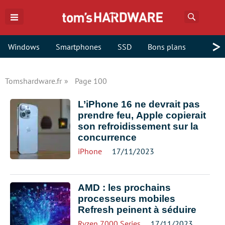
Recherch
>
Windows
Smartphones
SSD
Bons plans
Tomshardware.fr
Page 100
L’iPhone 16 ne devrait pas
prendre feu, Apple copierait
son refroidissement sur la
concurrence
iPhone
17/11/2023
AMD : les prochains
processeurs mobiles
Refresh peinent à séduire
Ryzen 7000 Series
17/11/2023