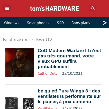
Recherch
>
Windows
Smartphones
SSD
Bons plans
Tomshardware.fr
Page 110
CoD Modern Warfare III n’est
pas très gourmand, votre
vieux GPU suffira
probablement
Call of Duty
25/10/2023
be quiet! Pure Wings 3 : des
ventilateurs performants sur
le papier, à prix contenu
Ventilateurs
24/10/2023