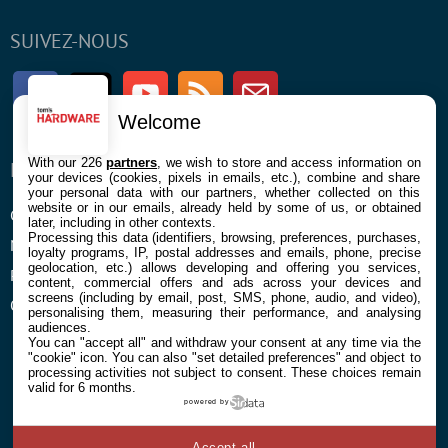
SUIVEZ-NOUS
Facebook
Twitter
Youtube
RSS
Newsletter
Welcome
With our 226
partners
, we wish to store and access information on
ENTREPRISE
À PROPOS
your devices (cookies, pixels in emails, etc.), combine and share
your personal data with our partners, whether collected on this
website or in our emails, already held by some of us, or obtained
Confidentialité et Cookies
Contact
later, including in other contexts.
Processing this data (identifiers, browsing, preferences, purchases,
Mentions légales et CGU
loyalty programs, IP, postal addresses and emails, phone, precise
geolocation, etc.) allows developing and offering you services,
Préférences Cookies
content, commercial offers and ads across your devices and
screens (including by email, post, SMS, phone, audio, and video),
Qui sommes nous
personalising them, measuring their performance, and analysing
audiences.
You can "accept all" and withdraw your consent at any time via the
"cookie" icon
. You can also "set detailed preferences" and object to
processing activities not subject to consent. These choices remain
valid for 6 months.
powered by
© 2026 Galaxie Media Tous droits réservés
Accept all