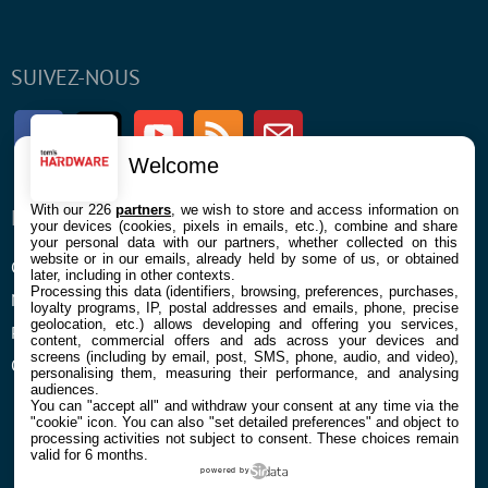
SUIVEZ-NOUS
Facebook
Twitter
Youtube
RSS
Newsletter
Welcome
With our 226
partners
, we wish to store and access information on
ENTREPRISE
À PROPOS
your devices (cookies, pixels in emails, etc.), combine and share
your personal data with our partners, whether collected on this
website or in our emails, already held by some of us, or obtained
Confidentialité et Cookies
Contact
later, including in other contexts.
Processing this data (identifiers, browsing, preferences, purchases,
Mentions légales et CGU
loyalty programs, IP, postal addresses and emails, phone, precise
geolocation, etc.) allows developing and offering you services,
Préférences Cookies
content, commercial offers and ads across your devices and
screens (including by email, post, SMS, phone, audio, and video),
Qui sommes nous
personalising them, measuring their performance, and analysing
audiences.
You can "accept all" and withdraw your consent at any time via the
"cookie" icon
. You can also "set detailed preferences" and object to
processing activities not subject to consent. These choices remain
valid for 6 months.
powered by