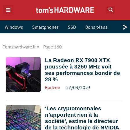
Recherch
>
Windows
Smartphones
SSD
Bons plans
Tomshardware.fr
Page 160
La Radeon RX 7900 XTX
poussée à 3250 MHz voit
ses performances bondir de
28 %
Radeon
27/03/2023
‘Les cryptomonnaies
n’apportent rien à la
société’, estime le directeur
de la technologie de NVIDIA