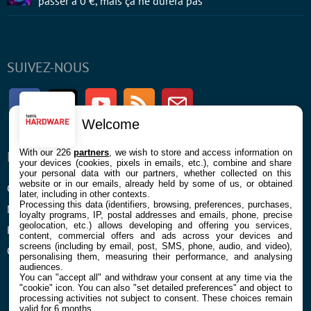
passer à 0 €, mais ça ne durera pas
SUIVEZ-NOUS
Facebook
Twitter
Youtube
RSS
Newsletter
Welcome
With our 226
partners
, we wish to store and access information on
ENTREPRISE
À PROPOS
your devices (cookies, pixels in emails, etc.), combine and share
your personal data with our partners, whether collected on this
website or in our emails, already held by some of us, or obtained
Confidentialité et Cookies
Contact
later, including in other contexts.
Processing this data (identifiers, browsing, preferences, purchases,
Mentions légales et CGU
loyalty programs, IP, postal addresses and emails, phone, precise
geolocation, etc.) allows developing and offering you services,
Préférences Cookies
content, commercial offers and ads across your devices and
screens (including by email, post, SMS, phone, audio, and video),
Qui sommes nous
personalising them, measuring their performance, and analysing
audiences.
You can "accept all" and withdraw your consent at any time via the
"cookie" icon
. You can also "set detailed preferences" and object to
processing activities not subject to consent. These choices remain
valid for 6 months.