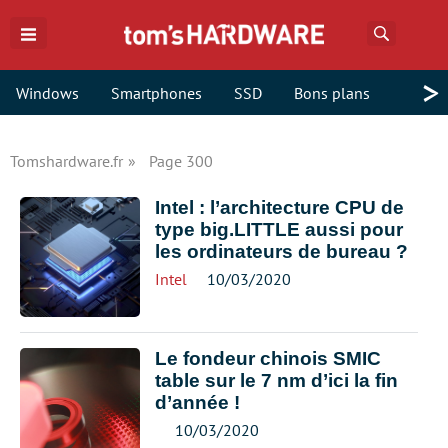
Recherch
>
Windows
Smartphones
SSD
Bons plans
Tomshardware.fr
Page 300
Intel : l’architecture CPU de
type big.LITTLE aussi pour
les ordinateurs de bureau ?
Intel
10/03/2020
Le fondeur chinois SMIC
table sur le 7 nm d’ici la fin
d’année !
10/03/2020