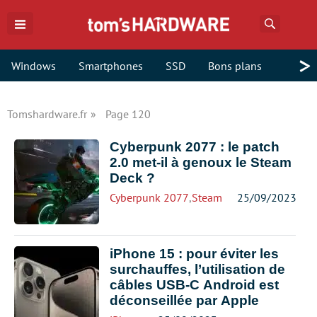
Recherch
>
Windows
Smartphones
SSD
Bons plans
Tomshardware.fr
Page 120
Cyberpunk 2077 : le patch
2.0 met-il à genoux le Steam
Deck ?
Cyberpunk 2077
,
Steam Deck
25/09/2023
iPhone 15 : pour éviter les
surchauffes, l’utilisation de
câbles USB-C Android est
déconseillée par Apple