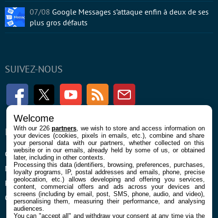
07/08
Google Messages s’attaque enfin à deux de ses
plus gros défauts
SUIVEZ-NOUS
Facebook
Twitter
Youtube
RSS
Newsletter
Welcome
With our 226
partners
, we wish to store and access information on
ENTREPRISE
À PROPOS
your devices (cookies, pixels in emails, etc.), combine and share
your personal data with our partners, whether collected on this
website or in our emails, already held by some of us, or obtained
Confidentialité et Cookies
Contact
later, including in other contexts.
Processing this data (identifiers, browsing, preferences, purchases,
Mentions légales et CGU
loyalty programs, IP, postal addresses and emails, phone, precise
geolocation, etc.) allows developing and offering you services,
Préférences Cookies
content, commercial offers and ads across your devices and
screens (including by email, post, SMS, phone, audio, and video),
Qui sommes nous
personalising them, measuring their performance, and analysing
audiences.
You can "accept all" and withdraw your consent at any time via the