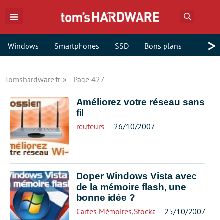
Recherch
>
Windows
Smartphones
SSD
Bons plans
Tomshardware.fr
Page 427
Améliorez votre réseau sans
fil
routeurs
26/10/2007
Doper Windows Vista avec
de la mémoire flash, une
bonne idée ?
Cartes Mémoires
,
Stockage
25/10/2007
,
Système d'explo