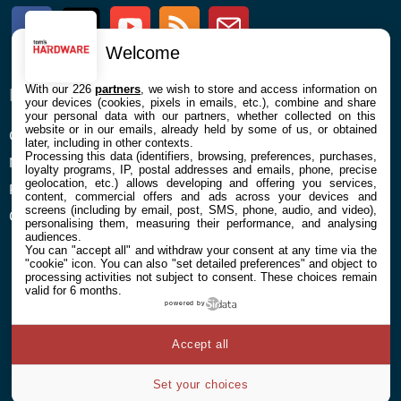
Facebook
Twitter
Youtube
RSS
Newsletter
Welcome
With our 226
partners
, we wish to store and access information on
ENTREPRISE
À PROPOS
your devices (cookies, pixels in emails, etc.), combine and share
your personal data with our partners, whether collected on this
website or in our emails, already held by some of us, or obtained
Confidentialité et Cookies
Contact
later, including in other contexts.
Processing this data (identifiers, browsing, preferences, purchases,
Mentions légales et CGU
loyalty programs, IP, postal addresses and emails, phone, precise
geolocation, etc.) allows developing and offering you services,
Préférences Cookies
content, commercial offers and ads across your devices and
screens (including by email, post, SMS, phone, audio, and video),
Qui sommes nous
personalising them, measuring their performance, and analysing
audiences.
You can "accept all" and withdraw your consent at any time via the
"cookie" icon
. You can also "set detailed preferences" and object to
processing activities not subject to consent. These choices remain
valid for 6 months.
powered by
© 2026 Galaxie Media Tous droits réservés
Accept all
Set your choices