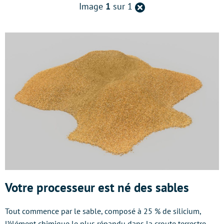
Retour
Image
1
sur 1
à
la
page
précédente
Votre processeur est né des sables
Tout commence par le sable, composé à 25 % de silicium,
l’élément chimique le plus répandu dans la croute terrestre