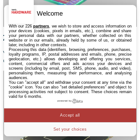
Welcome
With our 226
partners
, we wish to store and access information on
your devices (cookies, pixels in emails, etc.), combine and share
Zoom sur le die
your personal data with our partners, whether collected on this
website or in our emails, already held by some of us, or obtained
later, including in other contexts.
Processing this data (identifiers, browsing, preferences, purchases,
Voici donc le résultat du découpage, le die d’un processeur (ici
loyalty programs, IP, postal addresses and emails, phone, precise
geolocation, etc.) allows developing and offering you services,
un Core i7).
content, commercial offers and ads across your devices and
screens (including by email, post, SMS, phone, audio, and video),
personalising them, measuring their performance, and analysing
audiences.
You can "accept all" and withdraw your consent at any time via the
"cookie" icon
. You can also "set detailed preferences" and object to
processing activities not subject to consent. These choices remain
valid for 6 months.
powered by
Accept all
Set your choices