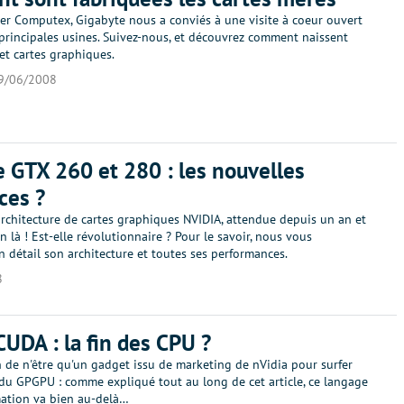
ier Computex, Gigabyte nous a conviés à une visite à coeur ouvert
principales usines. Suivez-nous, et découvrez comment naissent
et cartes graphiques.
9/06/2008
 GTX 260 et 280 : les nouvelles
ces ?
architecture de cartes graphiques NVIDIA, attendue depuis un an et
in là ! Est-elle révolutionnaire ? Pour le savoir, nous vous
 détail son architecture et toutes ses performances.
8
CUDA : la fin des CPU ?
 de n'être qu'un gadget issu de marketing de nVidia pour surfer
 du GPGPU : comme expliqué tout au long de cet article, ce langage
ation va bien au-delà…