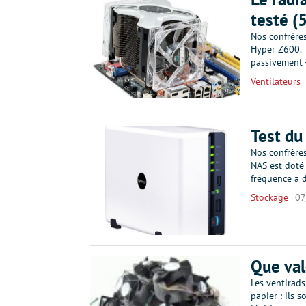
testé (
Nos confrère
Hyper Z600. 
passivement -
Ventilateurs
Test d
Nos confrère
NAS est doté
fréquence a 
Stockage
07
Que val
Les ventirads
papier : ils 