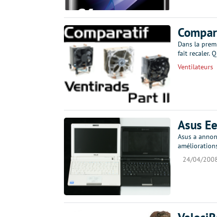
Compara
Dans la prem
fait recaler.
Ventilateurs
Asus Ee
Asus a annonc
améliorations
24/04/200