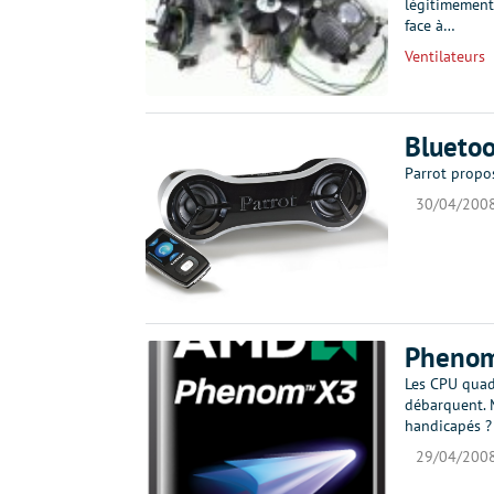
légitimement 
face à…
Ventilateurs
Bluetoo
Parrot propo
30/04/200
Phenom 
Les CPU quad 
débarquent. 
handicapés ? 
29/04/200