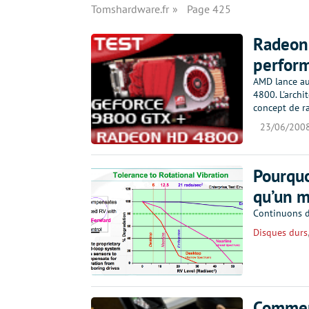
Tomshardware.fr
Page 425
Radeon 
perform
AMD lance au
4800. L'archi
concept de r
23/06/200
Pourquo
qu’un m
Continuons da
Disques durs
Comment