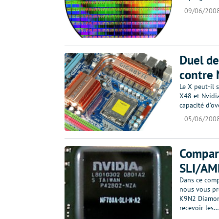
09/06/200
Duel de
contre 
Le X peut-il
X48 et Nvidia
capacité d’o
05/06/200
Compara
SLI/AM
Dans ce comp
nous vous pr
K9N2 Diamond
recevoir les…