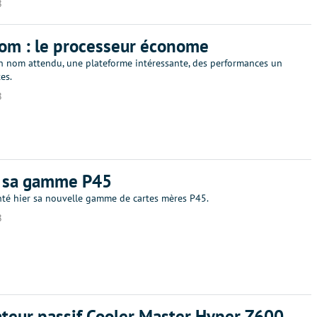
8
tom : le processeur économe
un nom attendu, une plateforme intéressante, des performances un
es.
8
t sa gamme P45
nté hier sa nouvelle gamme de cartes mères P45.
8
ateur passif Cooler Master Hyper Z600