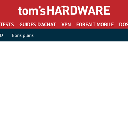
TESTS
GUIDES D’ACHAT
VPN
FORFAIT MOBILE
DOS
SD
Bons plans