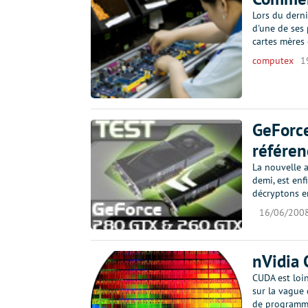
Lors du dern
d'une de ses 
cartes mères 
computex
1
GeForce
référen
La nouvelle 
demi, est enf
décryptons en
16/06/200
nVidia 
CUDA est loin
sur la vague
de programm