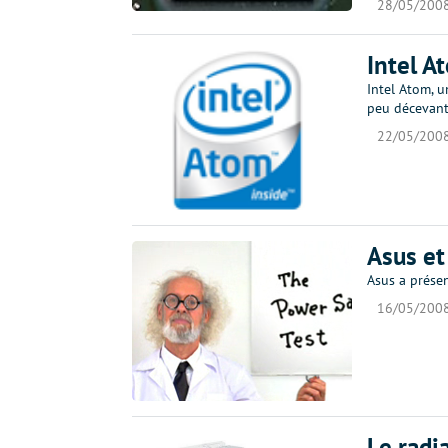
28/05/200
Intel A
Intel Atom, 
peu décevant
22/05/200
Asus e
Asus a prése
16/05/200
Le radi