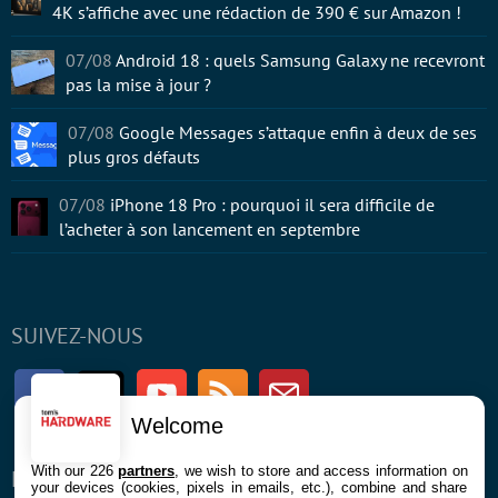
4K s’affiche avec une rédaction de 390 € sur Amazon !
07/08
Android 18 : quels Samsung Galaxy ne recevront
pas la mise à jour ?
07/08
Google Messages s’attaque enfin à deux de ses
plus gros défauts
07/08
iPhone 18 Pro : pourquoi il sera difficile de
l’acheter à son lancement en septembre
SUIVEZ-NOUS
Facebook
Twitter
Youtube
RSS
Newsletter
Welcome
With our 226
partners
, we wish to store and access information on
ENTREPRISE
À PROPOS
your devices (cookies, pixels in emails, etc.), combine and share