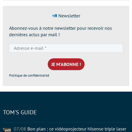
Newsletter
Abonnez-vous à notre newsletter pour recevoir nos
dernières actus par mail !
Adresse
e-
mail
*
Politique de confidentialité
TOM'S GUIDE
07/08
Bon plan : ce vidéoprojecteur Hisense triple laser