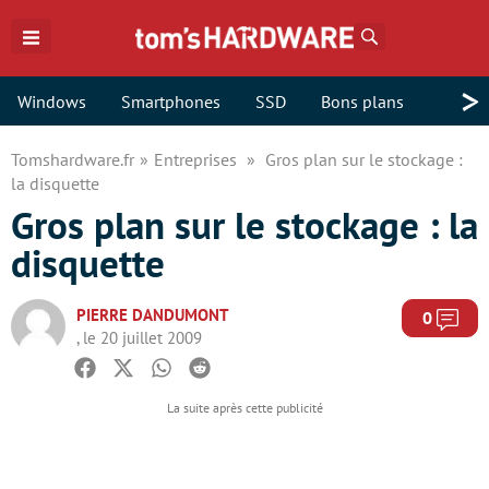
Rechercher
>
Windows
Smartphones
SSD
Bons plans
Tomshardware.fr
Entreprises
Gros plan sur le stockage :
la disquette
Gros plan sur le stockage : la
disquette
PIERRE DANDUMONT
Com
0
, le 20 juillet 2009
Facebook
Twitter
Whatsapp
Reddit