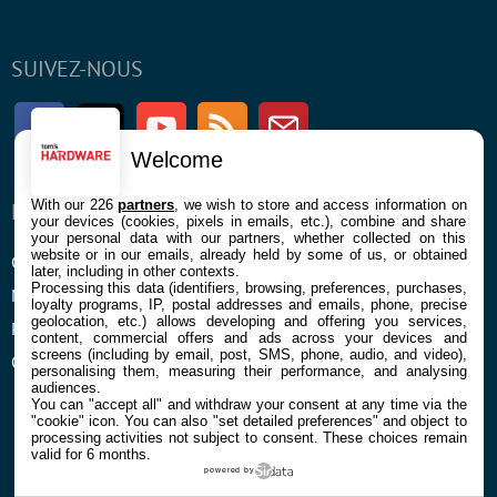
SUIVEZ-NOUS
Facebook
Twitter
Youtube
RSS
Newsletter
Welcome
With our 226
partners
, we wish to store and access information on
ENTREPRISE
À PROPOS
your devices (cookies, pixels in emails, etc.), combine and share
your personal data with our partners, whether collected on this
website or in our emails, already held by some of us, or obtained
Confidentialité et Cookies
Contact
later, including in other contexts.
Processing this data (identifiers, browsing, preferences, purchases,
Mentions légales et CGU
loyalty programs, IP, postal addresses and emails, phone, precise
geolocation, etc.) allows developing and offering you services,
Préférences Cookies
content, commercial offers and ads across your devices and
screens (including by email, post, SMS, phone, audio, and video),
Qui sommes nous
personalising them, measuring their performance, and analysing
audiences.
You can "accept all" and withdraw your consent at any time via the
"cookie" icon
. You can also "set detailed preferences" and object to
processing activities not subject to consent. These choices remain
valid for 6 months.
powered by