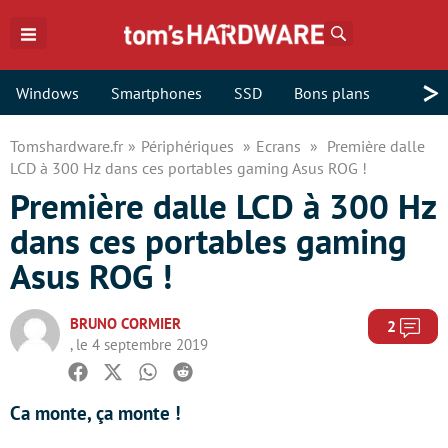
Rechercher
>
Windows
Smartphones
SSD
Bons plans
Tomshardware.fr
Périphériques
Ecrans
Première dalle
LCD à 300 Hz dans ces portables gaming Asus ROG !
Première dalle LCD à 300 Hz
dans ces portables gaming
Asus ROG !
BRUNO CORMIER
Com
2
, le 4 septembre 2019
Facebook
Twitter
Whatsapp
Reddit
Ca monte, ça monte !