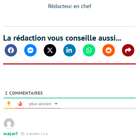
Rédacteur en chef
La rédaction vous conseille aussi...
Facebook
Messenger
Twitter
Linkedin
Whatsapp
Reddit
Shar
2
COMMENTAIRES
plus ancien
wazarf
6 années il y a