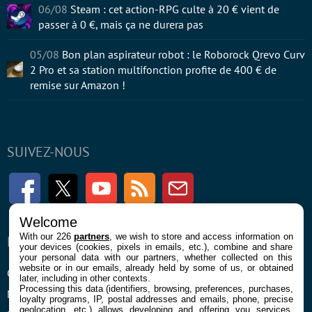
06/08
Steam : cet action-RPG culte à 20 € vient de
passer à 0 €, mais ça ne durera pas
05/08
Bon plan aspirateur robot : le Roborock Qrevo Curv
2 Pro et sa station multifonction profite de 400 € de
remise sur Amazon !
SUIVEZ-NOUS
Facebook
Twitter
Youtube
RSS
Newsletter
Welcome
With our 226
partners
, we wish to store and access information on
ENTREPRISE
À PROPOS
your devices (cookies, pixels in emails, etc.), combine and share
your personal data with our partners, whether collected on this
website or in our emails, already held by some of us, or obtained
Confidentialité et Cookies
Contact
later, including in other contexts.
Processing this data (identifiers, browsing, preferences, purchases,
Mentions légales et CGU
loyalty programs, IP, postal addresses and emails, phone, precise
geolocation, etc.) allows developing and offering you services,