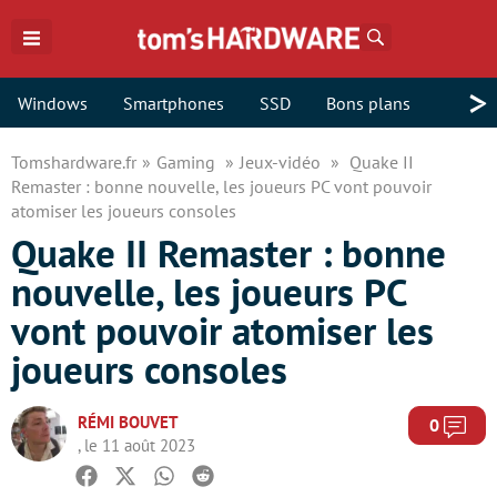
Rechercher
>
Windows
Smartphones
SSD
Bons plans
Tomshardware.fr
Gaming
Jeux-vidéo
Quake II
Remaster : bonne nouvelle, les joueurs PC vont pouvoir
atomiser les joueurs consoles
Quake II Remaster : bonne
nouvelle, les joueurs PC
vont pouvoir atomiser les
joueurs consoles
RÉMI BOUVET
Com
0
, le 11 août 2023
Facebook
Twitter
Whatsapp
Reddit