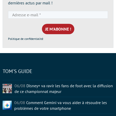
dernières actus par mail !
Adresse
e-
mail
*
Politique de confidentialité
TOM'S GUIDE
06/08
Disney+ va ravir les fans de foot avec la diffusion
de ce championnat majeur
06/08
Comment Gemini va vous aider à résoudre les
problèmes de votre smartphone